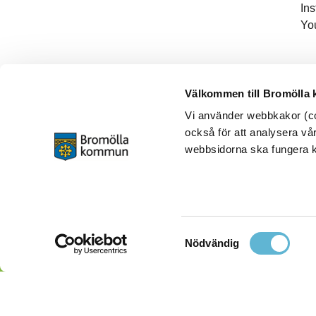
In
Yo
Välkommen till Bromölla
Vi använder webbkakor (coo
också för att analysera vår
webbsidorna ska fungera ko
Samtyckesval
Nödvändig