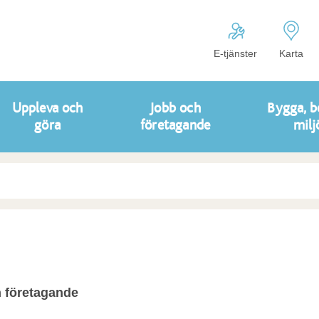
E-tjänster
Karta
Uppleva och
Jobb och
Bygga, b
göra
företagande
milj
 företagande