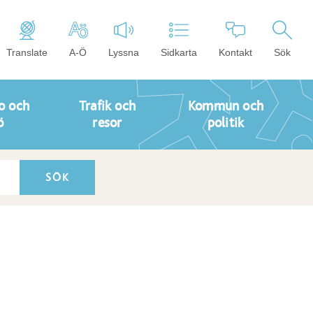
Translate
A-Ö
Lyssna
Sidkarta
Kontakt
Sök
o och
Trafik och
Kommun och
ö
resor
politik