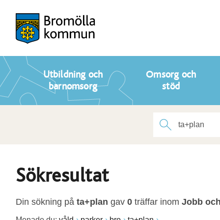
Utbildning och
Omsorg och
barnomsorg
stöd
Sökresultat
Din sökning på
ta+plan
gav
0
träffar inom
Jobb och
Menade du:
våld
parker
bro
ta+plan