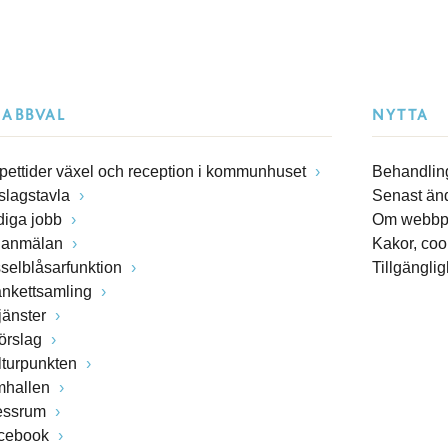
NABBVAL
NYTTA
pettider växel och reception i kommunhuset
Behandling
slagstavla
Senast än
diga jobb
Om webbp
lanmälan
Kakor, coo
sselblåsarfunktion
Tillgängli
ankettsamling
jänster
förslag
lturpunkten
mhallen
essrum
cebook