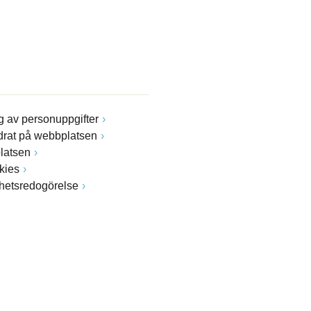
 av personuppgifter
drat på webbplatsen
latsen
kies
ghetsredogörelse