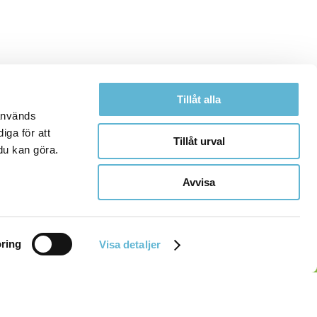
Tillåt alla
 används
iga för att
Tillåt urval
du kan göra.
Avvisa
ring
Visa detaljer