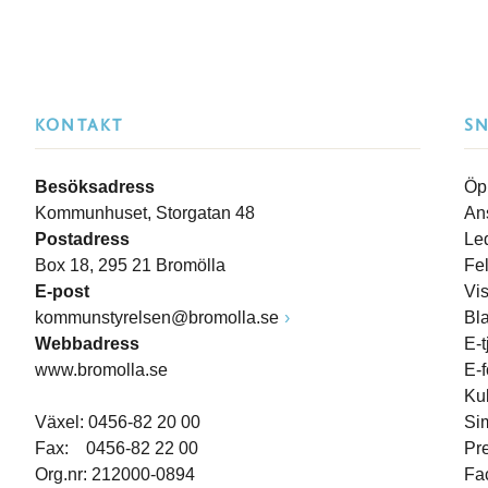
KONTAKT
S
Besöksadress
Öp
Kommunhuset, Storgatan 48
An
Postadress
Le
Box 18, 295 21 Bromölla
Fe
E-post
Vi
kommunstyrelsen@bromolla.se
Bl
Webbadress
E-t
www.bromolla.se
E-
Ku
Växel: 0456-82 20 00
Si
Fax: 0456-82 22 00
Pr
Org.nr: 212000-0894
Fa