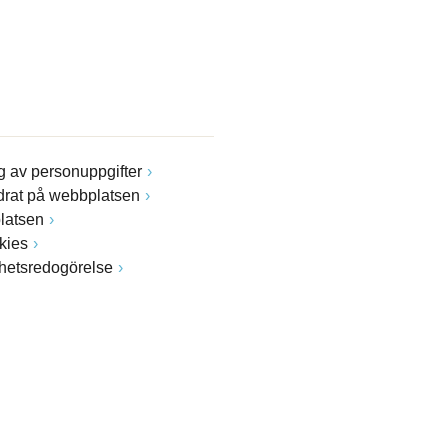
 av personuppgifter
drat på webbplatsen
latsen
kies
ghetsredogörelse