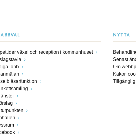
NABBVAL
NYTTA
pettider växel och reception i kommunhuset
Behandling
slagstavla
Senast än
diga jobb
Om webbp
lanmälan
Kakor, coo
sselblåsarfunktion
Tillgängli
ankettsamling
jänster
förslag
lturpunkten
mhallen
essrum
cebook