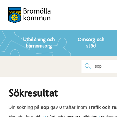
Utbildning och
Omsorg och
barnomsorg
stöd
Sökresultat
Din sökning på
sop
gav
0
träffar inom
Trafik och re
Menade du:
webbs
vård och omsorg utbildning
verksam