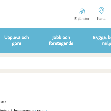
E-tjänster
Karta
Uppleva och
Jobb och
Bygga, b
göra
företagande
milj
sor
heter+i+kommunen
sopt