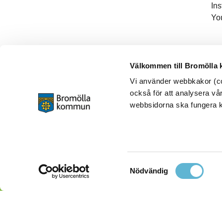
In
Yo
Välkommen till Bromölla
Vi använder webbkakor (coo
också för att analysera vår
webbsidorna ska fungera ko
Samtyckesval
Nödvändig