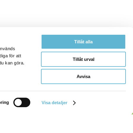
Tillåt alla
 används
iga för att
Tillåt urval
du kan göra.
Avvisa
ring
Visa detaljer