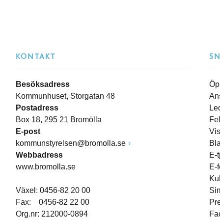
KONTAKT
S
Besöksadress
Öp
Kommunhuset, Storgatan 48
An
Postadress
Le
Box 18, 295 21 Bromölla
Fe
E-post
Vi
kommunstyrelsen@bromolla.se
Bl
Webbadress
E-t
www.bromolla.se
E-
Ku
Växel: 0456-82 20 00
Si
Fax: 0456-82 22 00
Pr
Org.nr: 212000-0894
Fa