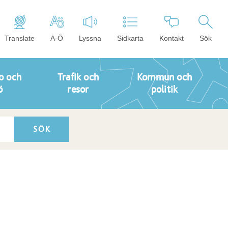
Translate
A-Ö
Lyssna
Sidkarta
Kontakt
Sök
o och
Trafik och
Kommun och
ö
resor
politik