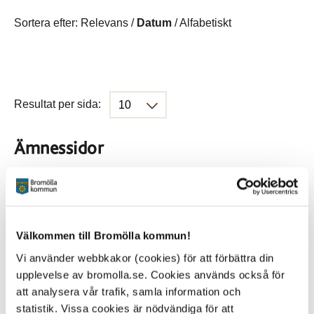
Sortera efter:
Relevans
/
Datum
/
Alfabetiskt
Resultat per sida:
Ämnessidor
Hela webbplatsen
431
Välkommen till Bromölla kommun!
Platser
Vi använder webbkakor (cookies) för att förbättra din
upplevelse av bromolla.se. Cookies används också för
att analysera vår trafik, samla information och
Alla platser
statistik. Vissa cookies är nödvändiga för att
431