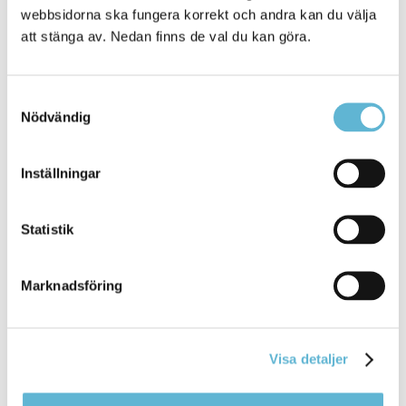
webbsidorna ska fungera korrekt och andra kan du välja
att stänga av. Nedan finns de val du kan göra.
Samtyckesval
Nödvändig
KONTAKT
Besöksadress
Inställningar
Kommunhuset, Storgatan 48
Postadress
Statistik
Box 18, 295 21 Bromölla
E-post
kommunstyrelsen@bromolla.se
Marknadsföring
Webbadress
www.bromolla.se
Visa detaljer
Växel: 0456-82 20 00
Fax: 0456-82 22 00