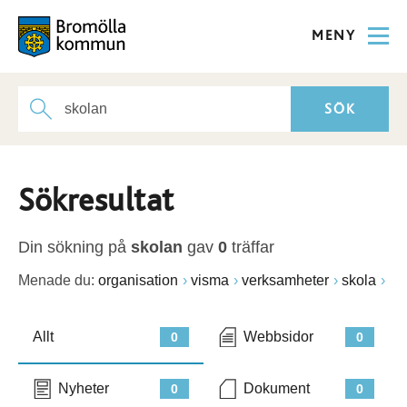
MENY
Sökresultat
Din sökning på
skolan
gav
0
träffar
Menade du:
organisation
visma
verksamheter
skola
Allt
Webbsidor
0
0
Nyheter
Dokument
0
0