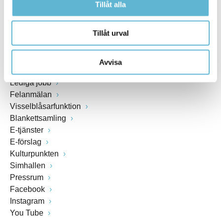
Org.nr: 212000-0894
Tillåt alla
SNABBVAL
Tillåt urval
Öppettider växel och reception i kommunhuset
Avvisa
Anslagstavla
Lediga jobb
Felanmälan
Visselblåsarfunktion
Blankettsamling
E-tjänster
E-förslag
Kulturpunkten
Simhallen
Pressrum
Facebook
Instagram
You Tube