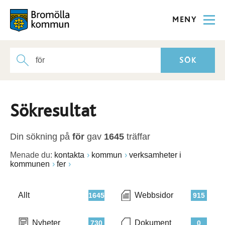
MENY
Sökresultat
Din sökning på
för
gav
1645
träffar
Menade du:
kontakta
kommun
verksamheter i
kommunen
fer
Allt
Webbsidor
1645
915
Nyheter
Dokument
730
0