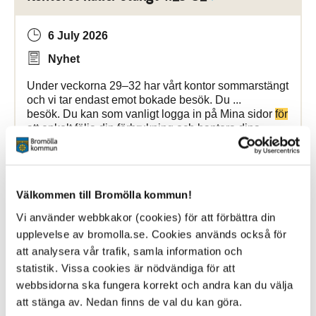
6 July 2026
Nyhet
Under veckorna 29–32 har vårt kontor sommarstängt
och vi tar endast emot bokade besök. Du ...
besök. Du kan som vanligt logga in på Mina sidor
för
att enkelt följa din förbrukning och hantera dina
Bromölla Kommun
Välkommen till Bromölla kommun!
Vi använder webbkakor (cookies) för att förbättra din
Endast bokade besök vecka 29–32
upplevelse av bromolla.se. Cookies används också för
att analysera vår trafik, samla information och
3 July 2026
statistik. Vissa cookies är nödvändiga för att
Nyhet
webbsidorna ska fungera korrekt och andra kan du välja
att stänga av. Nedan finns de val du kan göra.
Under vecka 29-32 håller kontoret endast öppet
för