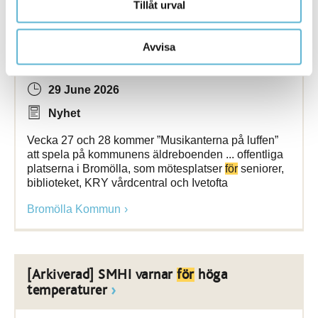
Tillåt urval
[Arkiverad] Musikaliskt feriearbete -
Avvisa
Musikanterna på luffen
29 June 2026
Nyhet
Vecka 27 och 28 kommer ”Musikanterna på luffen”
att spela på kommunens äldreboenden ... offentliga
platserna i Bromölla, som mötesplatser
för
seniorer,
biblioteket, KRY vårdcentral och Ivetofta
Bromölla Kommun
[Arkiverad] SMHI varnar
för
höga
temperaturer