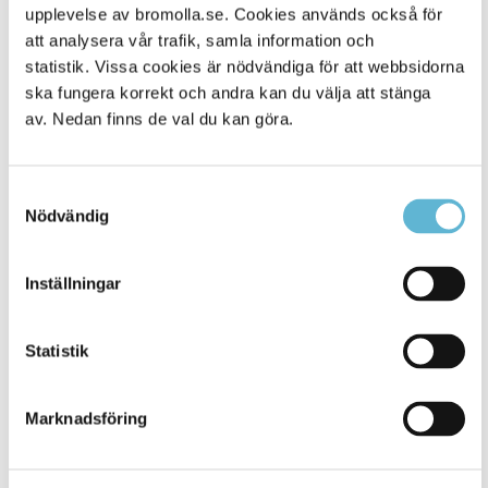
Alla platser
1645
upplevelse av bromolla.se. Cookies används också för
att analysera vår trafik, samla information och
statistik. Vissa cookies är nödvändiga för att webbsidorna
ska fungera korrekt och andra kan du välja att stänga
av. Nedan finns de val du kan göra.
Samtyckesval
Nödvändig
Inställningar
KONTAKT
Besöksadress
Statistik
Kommunhuset, Storgatan 48
Postadress
Marknadsföring
Box 18, 295 21 Bromölla
E-post
kommunstyrelsen@bromolla.se