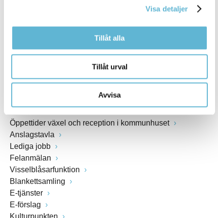
Webbadress
Visa detaljer
www.bromolla.se
Tillåt alla
Växel: 0456-82 20 00
Fax: 0456-82 22 00
Tillåt urval
Org.nr: 212000-0894
Avvisa
SNABBVAL
Öppettider växel och reception i kommunhuset
Anslagstavla
Lediga jobb
Felanmälan
Visselblåsarfunktion
Blankettsamling
E-tjänster
E-förslag
Kulturpunkten