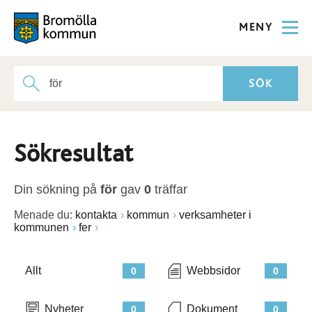
MENY
Sökresultat
Din sökning på
för
gav
0
träffar
Menade du:
kontakta
kommun
verksamheter i
kommunen
fer
Allt
Webbsidor
0
0
Nyheter
Dokument
0
0