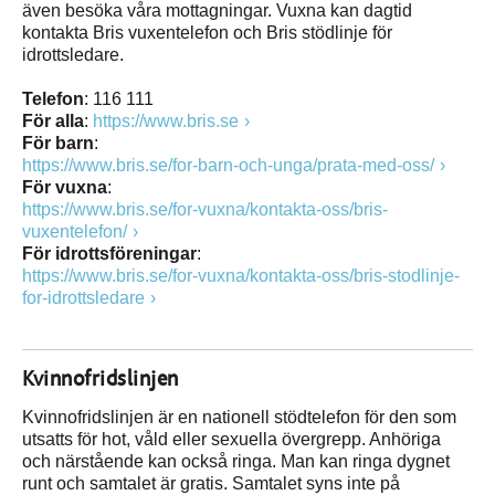
även besöka våra mottagningar. Vuxna kan dagtid
kontakta Bris vuxentelefon och Bris stödlinje för
idrottsledare.
Telefon
: 116 111
För alla
:
https://www.bris.se
För barn
:
https://www.bris.se/for-barn-och-unga/prata-med-oss/
För vuxna
:
https://www.bris.se/for-vuxna/kontakta-oss/bris-
vuxentelefon/
För idrottsföreningar
:
https://www.bris.se/for-vuxna/kontakta-oss/bris-stodlinje-
for-idrottsledare
Kvinnofridslinjen
Kvinnofridslinjen är en nationell stödtelefon för den som
utsatts för hot, våld eller sexuella övergrepp. Anhöriga
och närstående kan också ringa. Man kan ringa dygnet
runt och samtalet är gratis. Samtalet syns inte på