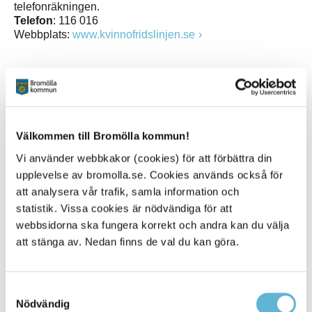
telefonräkningen.
Telefon
: 116 016
Webbplats:
www.kvinnofridslinjen.se
Brottsofferjouren
Brottsofferjouren är en ideell förening som ger stöd till
Välkommen till Bromölla kommun!
personer som utsatts för brott, blivit vittne till brott eller är
anhörig eller närstående till brottsoffer. Dit kan man ringa
Vi använder webbkakor (cookies) för att förbättra din
och vara anonym om man vill och få stöd och information.
upplevelse av bromolla.se. Cookies används också för
Telefon
: 0200-21 20 19
att analysera vår trafik, samla information och
Webbplats
:
www.boj.se
statistik. Vissa cookies är nödvändiga för att
webbsidorna ska fungera korrekt och andra kan du välja
att stänga av. Nedan finns de val du kan göra.
Nationella hjälplinjen
Hit kan man ringa om man har en psykisk kris eller
befinner sig i en annan svår livssituation, för att få
Samtyckesval
rådgivning och stöd.
Nödvändig
Telefon
: 020-22 00 60