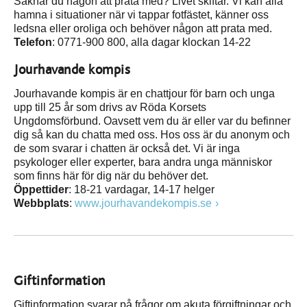
Saknar du någon att prata med? Livet skiftar. Vi kan alla
hamna i situationer när vi tappar fotfästet, känner oss
ledsna eller oroliga och behöver någon att prata med.
Telefon
: 0771-900 800, alla dagar klockan 14-22
Jourhavande kompis
Jourhavande kompis är en chattjour för barn och unga
upp till 25 år som drivs av Röda Korsets
Ungdomsförbund. Oavsett vem du är eller var du befinner
dig så kan du chatta med oss. Hos oss är du anonym och
de som svarar i chatten är också det. Vi är inga
psykologer eller experter, bara andra unga människor
som finns här för dig när du behöver det.
Öppettider
: 18-21 vardagar, 14-17 helger
Webbplats
:
www.jourhavandekompis.se
Giftinformation
Giftinformation svarar på frågor om akuta förgiftningar och