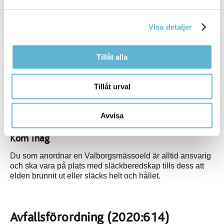
Vid planering av en offentlig valborgsmässoeld ska du ta
hänsyn till flera faktorer; avstånd till byggnader,
Visa detaljer
vindriktning och vindstyrka samt bålets storlek. Observera
att eldning inte får ske vid eldningsförbud eller
vindhastigheter över 10 m/s.
Tillåt alla
Storlek på eld
Tillåt urval
Valborgsmässoeldens storlek bör begränsas till 8 meter i
diameter och 3 meter på höjden. Vid placering av
valborgsmässoeldar ska rökens påverkan minimeras på
Avvisa
kringliggande byggnader och vägar.
Kom ihåg
Du som anordnar en Valborgsmässoeld är alltid ansvarig
och ska vara på plats med släckberedskap tills dess att
elden brunnit ut eller släcks helt och hållet.
Avfallsförordning (2020:614)