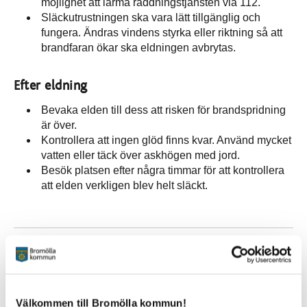
möjlighet att larma räddningstjänsten via 112.
Släckutrustningen ska vara lätt tillgänglig och
fungera. Ändras vindens styrka eller riktning så att
brandfaran ökar ska eldningen avbrytas.
Efter eldning
Bevaka elden till dess att risken för brandspridning
är över.
Kontrollera att ingen glöd finns kvar. Använd mycket
vatten eller täck över askhögen med jord.
Besök platsen efter några timmar för att kontrollera
att elden verkligen blev helt släckt.
Valborgseldar
Valborgsmässobål på allmän plats kräver polistillstånd.
Kontakta Polismyndigheten på telefon 114 14 för mer
information. Du kan också söka tillstånd direkt via
Välkommen till Bromölla kommun!