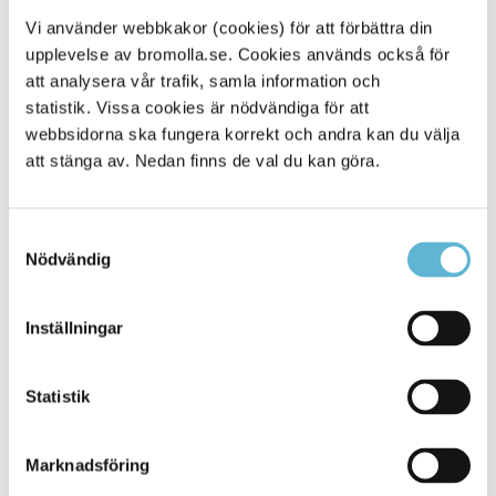
följande länk.
Tänk på att du alltid behöver ha
markägarens tillstånd!
Vi använder webbkakor (cookies) för att förbättra din
upplevelse av bromolla.se. Cookies används också för
Anordna arrangemang | Polismyndigheten
att analysera vår trafik, samla information och
statistik. Vissa cookies är nödvändiga för att
Att elda majbrasa eller valborgsmässoeld utan tillstånd är
webbsidorna ska fungera korrekt och andra kan du välja
förenat med stränga regler och beror helt på omfattningen
och på platsen.
att stänga av. Nedan finns de val du kan göra.
Mindre eld på egen tomt
Samtyckesval
Som privatperson får du endast elda trädgårdsavfall (löv,
Nödvändig
kvistar) på din egen tomt utan tillstånd, förutsatt att det inte
råder eldningsförbud. Detta måste ske på ett säkert sätt
utan att störa grannar.
Inställningar
Större majbrasa / Offentlig tillställning
Om det är en större brasa, eller om den anordnas som en
Statistik
allmän sammankomst/offentlig tillställning (öppen för
andra än familjen), krävs tillstånd från polismyndigheten.
Marknadsföring
Ta hänsyn