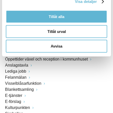
Visa detaljer
www.bromolla.se
Tillåt alla
Växel: 0456-82 20 00
Fax: 0456-82 22 00
Org.nr: 212000-0894
Tillåt urval
SNABBVAL
Avvisa
Öppettider växel och reception i kommunhuset
Anslagstavla
Lediga jobb
Felanmälan
Visselblåsarfunktion
Blankettsamling
E-tjänster
E-förslag
Kulturpunkten