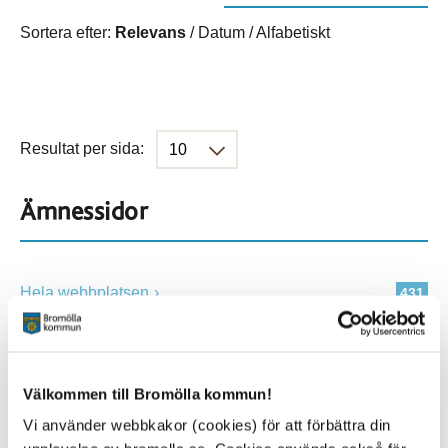
Sortera efter:
Relevans
/
Datum
/
Alfabetiskt
Resultat per sida:
Ämnessidor
Hela webbplatsen
431
Platser
Välkommen till Bromölla kommun!
Vi använder webbkakor (cookies) för att förbättra din
Alla platser
431