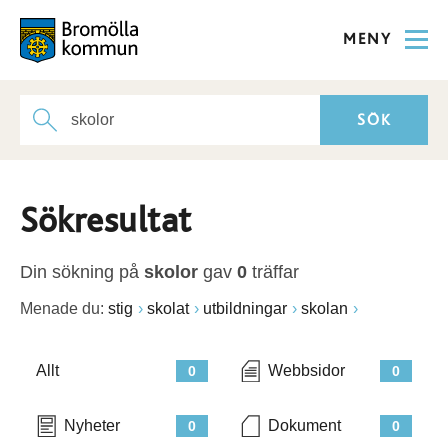
MENY
Sökresultat
Din sökning på
skolor
gav
0
träffar
Menade du:
stig
skolat
utbildningar
skolan
Allt
Webbsidor
0
0
Nyheter
Dokument
0
0