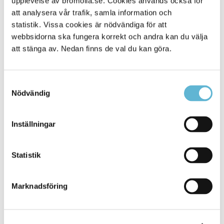
upplevelse av bromolla.se. Cookies används också för
att analysera vår trafik, samla information och
statistik. Vissa cookies är nödvändiga för att
webbsidorna ska fungera korrekt och andra kan du välja
att stänga av. Nedan finns de val du kan göra.
Samtyckesval
Nödvändig
KONTAKT
Inställningar
Besöksadress
Statistik
Kommunhuset, Storgatan 48
Postadress
Marknadsföring
Box 18, 295 21 Bromölla
E-post
kommunstyrelsen@bromolla.se
Webbadress