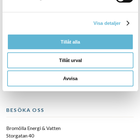
personliga integriteten och ha en hög
datasäkerhet.
Visa detaljer
Tillåt alla
Tillåt urval
Avvisa
BESÖKA OSS
Bromölla Energi & Vatten
Storgatan 40