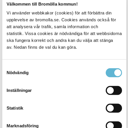
Välkommen till Bromölla kommun!
Vi använder webbkakor (cookies) för att förbättra din
upplevelse av bromolla.se. Cookies används också för
att analysera vår trafik, samla information och
statistik. Vissa cookies är nödvändiga för att webbsidorna
ska fungera korrekt och andra kan du välja att stänga
av. Nedan finns de val du kan göra.
Samtyckesval
Nödvändig
Personuppgifter enligt
GDPR
Inställningar
För oss är det oerhört viktigt att du känner
dig trygg med hur vi hanterar dina
Statistik
personuppgifter när du kommer i kontakt
med oss. Vi värnar om en säker hantering av
de uppgifter om våra kunder som vi
Marknadsföring
behandlar. Det handlar om att skydda den