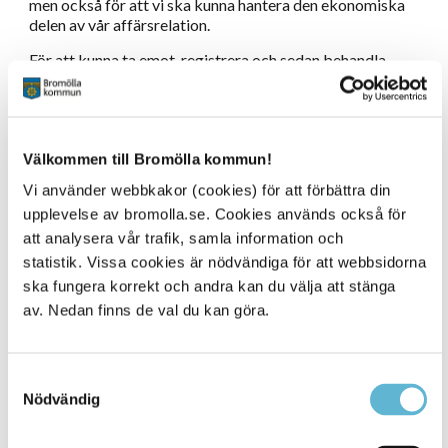
men också för att vi ska kunna hantera den ekonomiska
delen av vår affärsrelation.
För att kunna ta emot, registrera och sedan behandla
personuppgifter om en potentiell eller befintlig kund
måste det föreligga en rättslig grund för behandlingen.
Den kan antingen bestå av att det finns reglerat i
författning vilka uppgifter som måste behandlas eller
Välkommen till Bromölla kommun!
vara baserat på det avtal som ligger till grund för vår
relation. I vissa fall är det ett samtycke från den
Vi använder webbkakor (cookies) för att förbättra din
registrerade. Enkelt uttryckt kan vi sammanfatta det till
upplevelse av bromolla.se. Cookies används också för
att de uppgifter som behövs för att uppfylla avtalet
att analysera vår trafik, samla information och
måste registreras och behandlas och de uppgifter som vi
behöver för att kunna utveckla vår service, de behöver vi
statistik. Vissa cookies är nödvändiga för att webbsidorna
ett samtycke till för att behandla.
ska fungera korrekt och andra kan du välja att stänga
av. Nedan finns de val du kan göra.
Varifrån hämtar vi uppgifter
Vanligtvis kommer uppgifterna direkt från dig och
Samtyckesval
insamlas i samband med att du anmäler dig som kund
Nödvändig
eller ingår avtal med oss och utgör en förutsättning för
att kunna ingå avtal. Det förekommer också att
uppgifterna kommer från andra källor, som elinstalla­