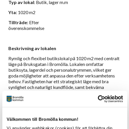
Typ av lokal:
Butik, lager m.m
Yta:
1020 m2
Tillträde:
Efter
överenskommelse
Beskrivning av lokalen
Rymlig och flexibel butikslokal på 1020 m2 med centralt
läge på Bruksgatan i Bromölla. Lokalen omfattar
butiksyta, lagerdel och personalutrymmen, vilket ger
goda möjligheter att anpassa den efter verksamhetens
behov. Fastigheten har ett strategiskt läge med bra
synlighet och naturligt kundflöde, samt bekväma
parkeringsmöjligheter precis intill. I närområdet finns
flera välkända verksamheter såsom Systembolaget,
Filmpalatset, Juhlins Optik, Ifö Center, Ivetofta Sparbank,
Svensk Fastighetsförmedling och Bromölla Fritidscenter,
vilket bidrar till ett levande och attraktivt
Välkommen till Bromölla kommun!
handelsområde.
Vi använder webbkakor (cookies) för att förbättra din