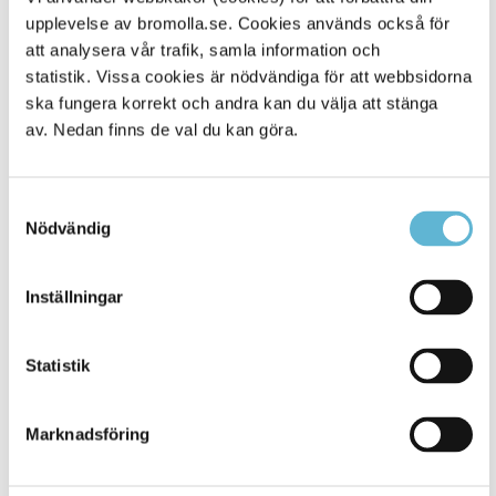
Kontaktuppgifter:
upplevelse av bromolla.se. Cookies används också för
AB BromöllaHem
att analysera vår trafik, samla information och
statistik. Vissa cookies är nödvändiga för att webbsidorna
Telefon: 0456-622400
ska fungera korrekt och andra kan du välja att stänga
E-post: Info@bromollahem.se
av. Nedan finns de val du kan göra.
Samtyckesval
Nödvändig
Inställningar
Statistik
Marknadsföring