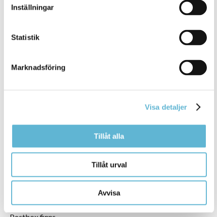
Fjärrvärme - ingår i hyran
Inställningar
Hushållsel:
Tillkommer utöver hyran
Statistik
Marknadsföring
Faciliteter
Internet, tv och telefoni:
Telias tv paket "mellan" ingår i hyran
Visa detaljer
Balkong/uteplats:
Balkong
Tillåt alla
Förråd:
I källaren
Tvättstuga:
Tillåt urval
I källaren
Garage/carport:
Avvisa
Garage- och p-plats kan hyras i området
Övrigt:
Postbox finns