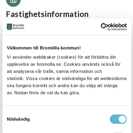
Fastighetsinformation
Adress:
Ågatan
Byggår:
1964
Välkommen till Bromölla kommun!
Antal lägenheter:
36
Vi använder webbkakor (cookies) för att förbättra din
upplevelse av bromolla.se. Cookies används också för
att analysera vår trafik, samla information och
statistik. Vissa cookies är nödvändiga för att webbsidorna
ska fungera korrekt och andra kan du välja att stänga
Lägenhetsinformation
av. Nedan finns de val du kan göra.
Storlekar:
1,2 & 4 rum och kök
Samtyckesval
Antal våningar:
Nödvändig
3
Uppvärmning: