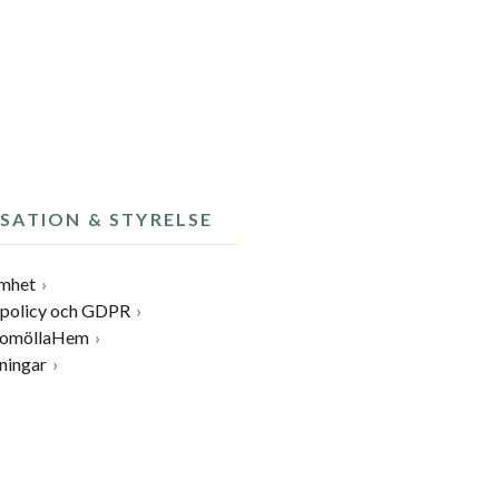
SATION & STYRELSE
amhet
spolicy och GDPR
BromöllaHem
ningar