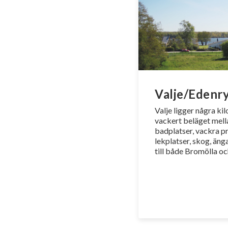
Valje/Edenr
Valje ligger några ki
vackert beläget mella
badplatser, vackra p
lekplatser, skog, äng
till både Bromölla o