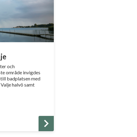
je
eter och
ste område invigdes
ntill badplatsen med
t Valje halvö samt