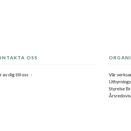
ONTAKTA OSS
ORGANI
 av dig till oss
Vår verks
Uthyrning
Styrelse 
Årsredovis