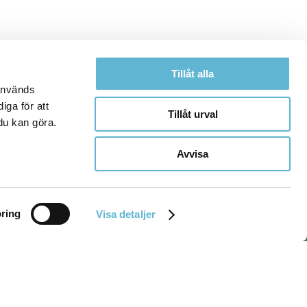
Tillåt alla
 används
iga för att
Tillåt urval
du kan göra.
Avvisa
ring
Visa detaljer