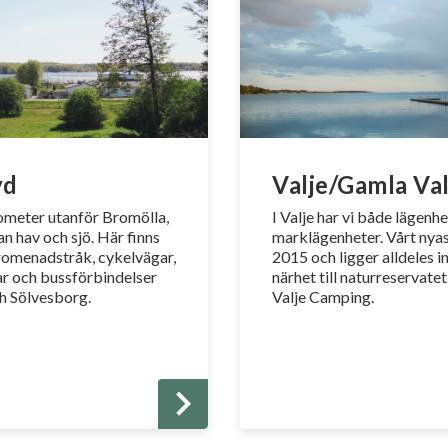
yd
Valje/Gamla Val
lometer utanför Bromölla,
I Valje har vi både lägenh
n hav och sjö. Här finns
marklägenheter. Vårt nya
romenadstråk, cykelvägar,
2015 och ligger alldeles i
ar och bussförbindelser
närhet till naturreservate
ch Sölvesborg.
Valje Camping.