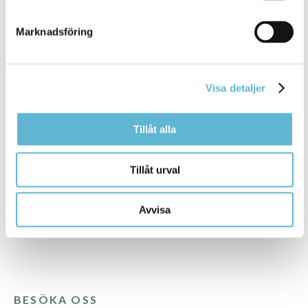
Marknadsföring
Visa detaljer
Sidan senast uppdaterad:
den 9 October 2025
Tipsa och dela sidan
Tillåt alla
Kommentera
Tillåt urval
Skriv ut
Avvisa
BESÖKA OSS