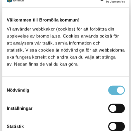
Det betyder inte att något är fel – värmesystemet styrs
automatiskt efter utomhustemperaturen.
Värmen startar när det varit kyligt flera dagar i rad. Under
Välkommen till Bromölla kommun!
perioder med stora temperaturskillnader, till exempel soliga
Vi använder webbkakor (cookies) för att förbättra din
dagar och kalla kvällar, kan elementen därför upplevas som
upplevelse av bromolla.se. Cookies används också för
svala även om inomhustemperaturen är den rätta.
Målet är att hålla en inomhustemperatur på cirka
21
att analysera vår trafik, samla information och
grader
, vilket är den rekommenderade nivån enligt gällande
statistik. Vissa cookies är nödvändiga för att webbsidorna
riktlinjer.
ska fungera korrekt och andra kan du välja att stänga
av. Nedan finns de val du kan göra.
Några tips för jämn och behaglig värme:
Ställ inte stora möbler eller tunga gardiner framför
elementen – det hindrar värmen från att spridas.
Samtyckesval
Nödvändig
Vädra kort och effektivt, gärna med korsdrag.
Inställningar
Om du upplever att det är kallare än 18 grader i din lägenhet
flera dagar i rad, gör gärna en felanmälan så kommer vi och
Statistik
kontrollerar.