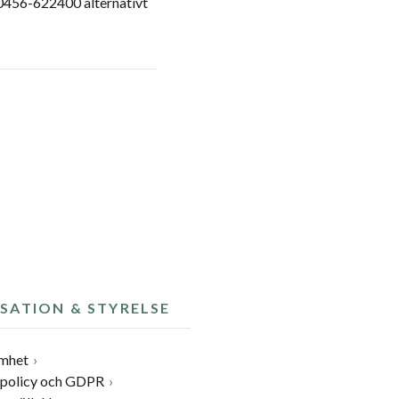
 0456-622400 alternativt
SATION & STYRELSE
amhet
spolicy och GDPR