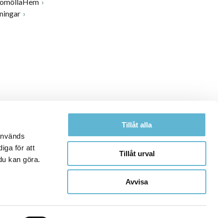
BromöllaHem
ningar
Tillåt alla
 används
iga för att
Tillåt urval
du kan göra.
Avvisa