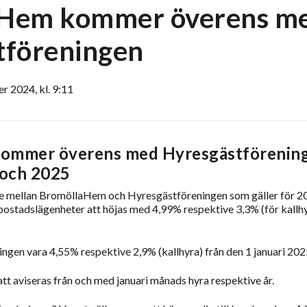
Hem kommer överens m
tföreningen
 2024, kl. 9:11
ommer överens med Hyresgästförening
 och 2025
e mellan BromöllaHem och Hyresgästföreningen som gäller för 
stadslägenheter att höjas med 4,99% respektive 3,3% (för kallhyr
gen vara 4,55% respektive 2,9% (kallhyra) från den 1 januari 202
 aviseras från och med januari månads hyra respektive år.