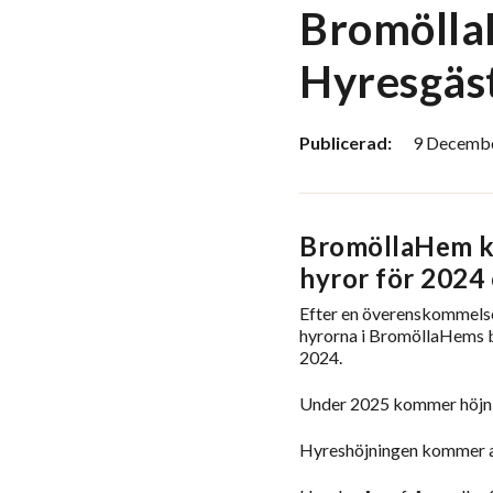
Bromölla
Hyresgäs
Publicerad:
9 December
BromöllaHem k
hyror för 2024
Efter en överenskommels
hyrorna i BromöllaHems bo
2024.
Under 2025 kommer höjnin
Hyreshöjningen kommer att