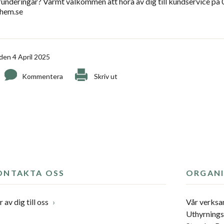
 funderingar? Varmt välkommen att höra av dig till kundservice på
ahem.se
den 4 April 2025
Kommentera
Skriv ut
ONTAKTA OSS
ORGANI
 av dig till oss
Vår verks
Uthyrning