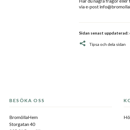
Har du några frågor eller
via e-post info@bromoll
Sidan senast uppdaterad:
Tipsa och dela sidan
BESÖKA OSS
K
BromöllaHem
Hör
Storgatan 40