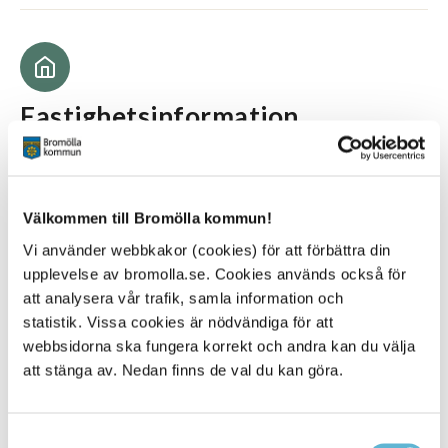
Fastighetsinformation
Adress:
Hermansens gata 16
Byggår:
1987
Välkommen till Bromölla kommun!
Antal lägenheter:
Vi använder webbkakor (cookies) för att förbättra din
35
upplevelse av bromolla.se. Cookies används också för
att analysera vår trafik, samla information och
statistik. Vissa cookies är nödvändiga för att
webbsidorna ska fungera korrekt och andra kan du välja
Lägenhetsinformation
att stänga av. Nedan finns de val du kan göra.
Storlekar:
2-3 rum och kök
Samtyckesval