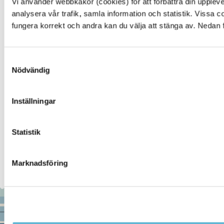
Vi använder webbkakor (cookies) för att förbättra din upplev
analysera vår trafik, samla information och statistik. Vissa 
fungera korrekt och andra kan du välja att stänga av. Nedan 
Hör av dig till oss
ORGANISATION & STYRELSE
Samtyckesval
Nödvändig
Vår verksamhet
Styrelse Bromölla Energi och Vatten AB
Inställningar
Styrelse Bromölla Fjärrvärme AB
Årsredovisningar
Statistik
Marknadsföring