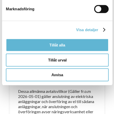
Marknadsföring
Visa detaljer
Tillåt alla
Tillåt urval
Avtalsvillkor gällande
näringsverksamhet
Avvisa
(Gäller fr.o.m 1/5-26)
Dessa allmänna avtalsvillkor (Gäller fr.o.m
2026-05-01) gäller anslutning av elektriska
anläggningar och överföring av el till sådana
anläggningar, när anslutningen och
överföringen avser näringsverksamhet eller