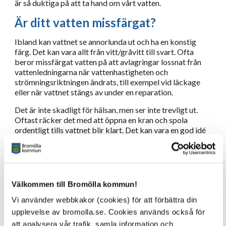
är så duktiga på att ta hand om vårt vatten.
Är ditt vatten missfärgat?
Ibland kan vattnet se annorlunda ut och ha en konstig
färg. Det kan vara allt från vitt/gråvitt till svart. Ofta
beror missfärgat vatten på att avlagringar lossnat från
vattenledningarna när vattenhastigheten och
strömningsriktningen ändrats, till exempel vid läckage
eller när vattnet stängs av under en reparation.
Det är inte skadligt för hälsan, men ser inte trevligt ut.
Oftast räcker det med att öppna en kran och spola
ordentligt tills vattnet blir klart. Det kan vara en god idé
att prata med grannarna och se efter om de har samma
problem.
Om vattnet är missfärgat bör du undvika att tvätta
vittvätt. Kontakta oss om vattnet är missfärgat även
Välkommen till Bromölla kommun!
efter en stunds spolning.
Vi använder webbkakor (cookies) för att förbättra din
Brunt/Gult:
upplevelse av bromolla.se. Cookies används också för
Om vattnet är brunaktigt kan rost följa med vattnet från
att analysera vår trafik, samla information och