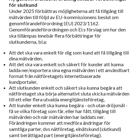
för slutkund
Under 2025 förbättras möjligheterna att få tillgång till
mätvärden till följd av EU-kommissionens beslut om
genomförandeförordning (EU) 2023/1162.
Genomförandeförordningen och Ei:s förslag om hur den
ska tillämpas innebär flera förbättringar för
slutkunderna, bl.a:
Att det ska vara enkelt för dig som kund att få tillgång till
dina mätvärden,
Att det ska vara enkelt och säkert för kunder att kunna
ladda ner/exportera sina egna mätvärden i ett användbart
format från nätföretagets internetbaserade
kundportaler,
Att slutkunden enkelt och säkert ska kunna begära att
nätföretaget ska börja alternativt sluta skicka mätvärden
till ett eller flera utvalda energitjänsteföretag,
Att kunder enkelt ska kunna begära - och utan dröjsmål -
få se vilka företag som får, eller har fått, tillgång till
mätvärden och när mätvärden har laddats ner.
Förändringen kommer att medföra ändringar för
samtliga parter, dvs nätföretag, elnätskund (slutkund)
samt berättigad part (energitjänsteföretag).