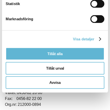
Statistik
Marknadsföring
KONTAKT
Visa detaljer
Besöksadress
Kommunhuset, Storgatan 48
Postadress
Tillåt alla
Box 18, 295 21 Bromölla
E-post
Tillåt urval
kommunstyrelsen@bromolla.se
Webbadress
www.bromolla.se
Avvisa
Växel: 0456-82 20 00
Fax: 0456-82 22 00
Org.nr: 212000-0894