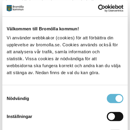
hänsyn till den sökandes personliga förhållanden.
Den som har rätt att delta i anpassad utbildning på
grundläggande nivå har rätt att delta i sådan utbildning
även i en annan kommun än hemkommunen, om
Välkommen till Bromölla kommun!
utbildningen tillhandahålls där.
Vi använder webbkakor (cookies) för att förbättra din
När det gäller Komvux som anpassad utbildning på
upplevelse av bromolla.se. Cookies används också för
gymnasial nivå ska den som har störst behov av
att analysera vår trafik, samla information och
utbildning prioriteras och ges företräde vid urvalet.
statistik. Vissa cookies är nödvändiga för att
Ansökningsblankett Anpassad utbildning för vuxna
webbsidorna ska fungera korrekt och andra kan du välja
att stänga av. Nedan finns de val du kan göra.
Samtyckesval
Nödvändig
Sidan senast uppdaterad:
den 14 November 2025
Inställningar