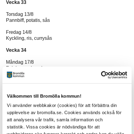
Vecka 33
Torsdag 13/8
Pannbiff, potatis, sås
Fredag 14/8
Kyckling, ris, currysås
Vecka 34
Måndag 17/8
Falukorv och makaroner
Tisdag 18/8
Fiskgratäng citron och dill, potatis
Välkommen till Bromölla kommun!
Onsdag 19/8
Kycklinggryta med dragon och svamp, ris
Vi använder webbkakor (cookies) för att förbättra din
upplevelse av bromolla.se. Cookies används också för
Torsdag 20/8
att analysera vår trafik, samla information och
Broccolisoppa
statistik. Vissa cookies är nödvändiga för att
Fredag 21/8