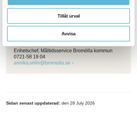
Läs mer om skolmjölksstödet
Tillåt urval
Avvisa
Kontakt
Annika Velin
Enhetschef, Måltidsservice Bromölla kommun
0721-58 19 04
annika.velin@bromolla.se
Sidan senast uppdaterad:
den 28 July 2026