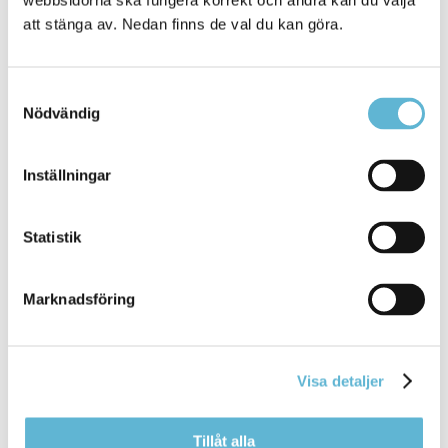
webbsidorna ska fungera korrekt och andra kan du välja
Köttbullar, kokt potatis, sås
att stänga av. Nedan finns de val du kan göra.
Matilda - digital meny
Samtyckesval
Se menyn digitalt i Matilda Menu
Nödvändig
Sök Bromölla, lägg till din favorit från listan
Skolmjölkstöd
Inställningar
Statistik
Marknadsföring
Visa detaljer
Tillåt alla