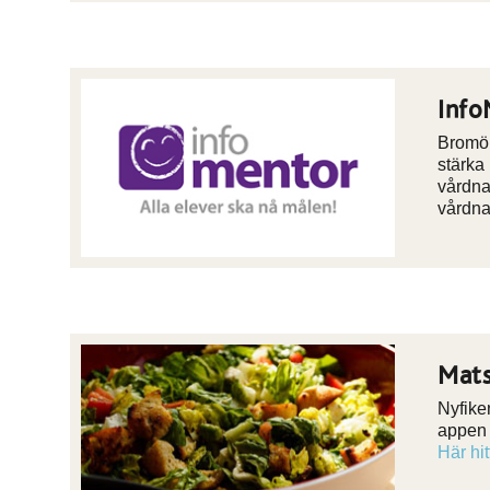
Info
Bromöl
stärka
vårdna
vårdn
Mats
Nyfike
appen 
Här hi