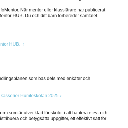
InfoMentor. När mentor eller klasslärare har publicerat
Mentor HUB. Du och ditt barn förbereder samtalet
Mentor HUB.
andlingsplanen som bas dels med enkäter och
rakasserier Humleskolan 2025
m som är utvecklad för skolor i att hantera elev- och
ribuera och betygsätta uppgifter, ett effektivt sätt för