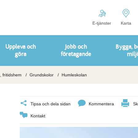
E-tjänster
Karta
Uppleva och
Jobb och
Bygga, b
göra
företagande
milj
, fritidshem
Grundskolor
Humleskolan
Tipsa och dela sidan
Kommentera
Sk
Kontakt