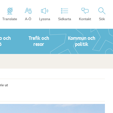
Translate
A-Ö
Lyssna
Sidkarta
Kontakt
Sök
o och
Trafik och
Kommun och
ö
resor
politik
riv ut