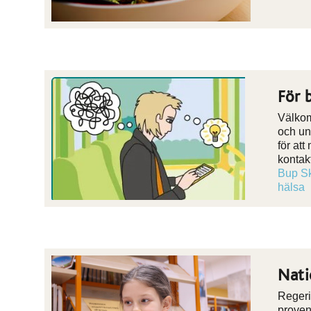
För 
Välkom
och un
för att
kontak
Bup Sk
hälsa
Nati
Regeri
proven