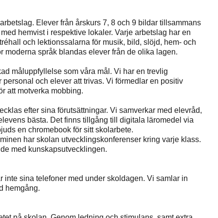
arbetslag. Elever från årskurs 7, 8 och 9 bildar tillsammans
med hemvist i respektive lokaler. Varje arbetslag har en
hall och lektionssalarna för musik, bild, slöjd, hem- och
r moderna språk blandas elever från de olika lagen.
ökad måluppfyllelse som våra mål. Vi har en trevlig
rsonal och elever att trivas. Vi förmedlar en positiv
för att motverka mobbing.
ecklas efter sina förutsättningar. Vi samverkar med elevråd,
ens bästa. Det finns tillgång till digitala läromedel via
bjuds en chromebook för sitt skolarbete.
rminen har skolan utvecklingskonferenser kring varje klass.
djande med kunskapsutvecklingen.
 inte sina telefoner med under skoldagen. Vi samlar in
id hemgång.
etet på skolan. Genom ledning och stimulans, samt extra