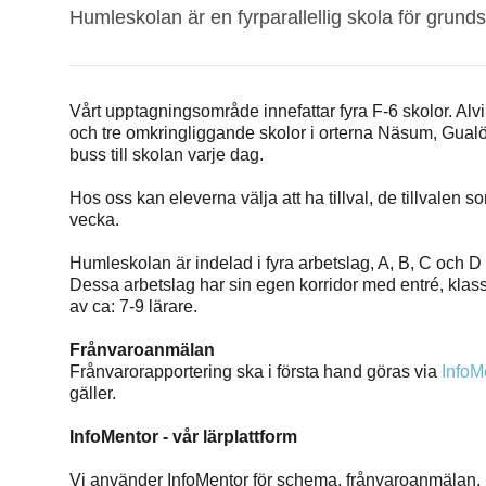
Humleskolan är en fyrparallellig skola för grund
Vårt upptagningsområde innefattar fyra F-6 skolor. Alvi
och tre omkringliggande skolor i orterna Näsum, Gualö
buss till skolan varje dag.
Hos oss kan eleverna välja att ha tillval, de tillvalen som
vecka.
Humleskolan är indelad i fyra arbetslag, A, B, C och D 
Dessa arbetslag har sin egen korridor med entré, klas
av ca: 7-9 lärare.
Frånvaroanmälan
Frånvarorapportering ska i första hand göras via
InfoM
gäller.
InfoMentor - vår lärplattform
Vi använder InfoMentor för schema, frånvaroanmälan,