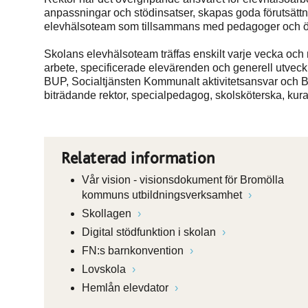
anpassningar och stödinsatser, skapas goda förutsättn
elevhälsoteam som tillsammans med pedagoger och övr
Skolans elevhälsoteam träffas enskilt varje vecka oc
arbete, specificerade elevärenden och generell utvec
BUP, Socialtjänsten Kommunalt aktivitetsansvar och Bar
biträdande rektor, specialpedagog, skolsköterska, kur
Relaterad information
Vår vision - visionsdokument för Bromölla
kommuns utbildningsverksamhet
Skollagen
Digital stödfunktion i skolan
FN:s barnkonvention
Lovskola
Hemlån elevdator