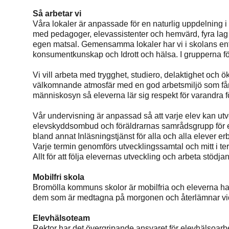
Så arbetar vi
Våra lokaler är anpassade för en naturlig uppdelning i 
med pedagoger, elevassistenter och hemvärd, fyra lag 
egen matsal. Gemensamma lokaler har vi i skolans entré
konsumentkunskap och Idrott och hälsa. I grupperna fö
Vi vill arbeta med trygghet, studiero, delaktighet och 
välkomnande atmosfär med en god arbetsmiljö som får pe
människosyn så eleverna lär sig respekt för varandra 
Vår undervisning är anpassad så att varje elev kan utv
elevskyddsombud och föräldrarnas samrådsgrupp för elev
bland annat Inläsningstjänst för alla och alla elever er
Varje termin genomförs utvecklingssamtal och mitt i te
Allt för att följa elevernas utveckling och arbeta stö
Mobilfri skola
Bromölla kommuns skolor är mobilfria och eleverna har
dem som är medtagna på morgonen och återlämnar v
Elevhälsoteam
Rektor har det övergripande ansvaret för elevhälsoarb