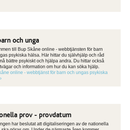
barn och unga
men till Bup Skåne online - webbtjänsten för barn
gas psykiska hälsa. Här hittar du självhjälp och råd
 må bättre psykiskt och hjälpa andra. Du hittar också
tvägar och information om hur du kan söka hjälp.
åne online - webbtjänst för barn och ungas psykiska
onella prov - provdatum
ngen har beslutat att digitaliseringen av de nationella
 ska göras om. Under de närmaste åren kommer