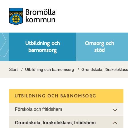
Utbildning och
Omsorg och
barnomsorg
stöd
Start
Utbildning och barnomsorg
Grundskola, förskoleklass
UTBILDNING OCH BARNOMSORG
Förskola och fritidshem
Grundskola, förskoleklass, fritidshem