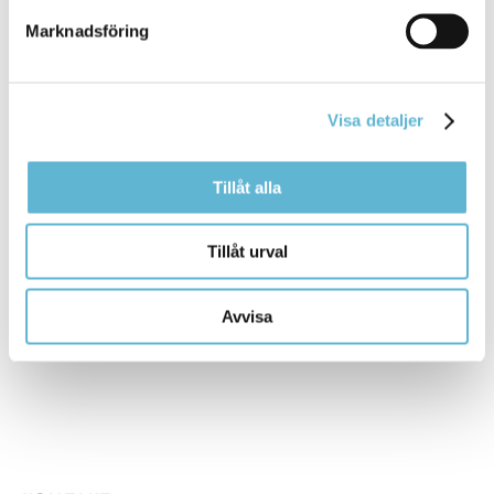
Åsa H Sturk
Marknadsföring
Mottagningsansvarig för anpassad grund- och
gymnasieskola
0456-82 21 45
(SMS0709-17 11 45)
Visa detaljer
asa.holmqvist-sturk@bromolla.se
Tillåt alla
Tillåt urval
Sidan senast uppdaterad:
den 17 April 2023
Avvisa