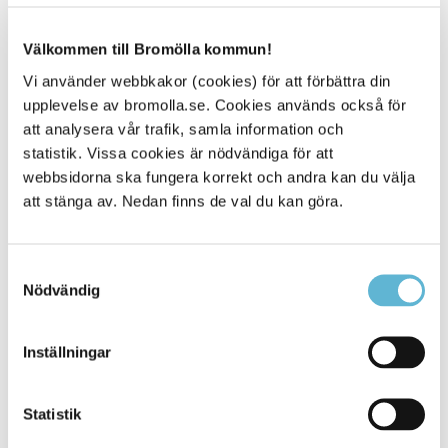
Bromölla kommun arrangerar ingen undervisning på
Välkommen till Bromölla kommun!
gymnasienivå utan eleverna erbjuds söka anpassad
gymnasieskola i närliggande kommuner.
Vi använder webbkakor (cookies) för att förbättra din
upplevelse av bromolla.se. Cookies används också för
att analysera vår trafik, samla information och
statistik. Vissa cookies är nödvändiga för att
webbsidorna ska fungera korrekt och andra kan du välja
att stänga av. Nedan finns de val du kan göra.
Mer information
Skolverket Anpassad grundskola (tidigare
grundsärskola)
Samtyckesval
Nödvändig
Skolverket Anpassad gymnasieskola (tidigare
gymnasiesärskola)
Inställningar
Statistik
Kontakt