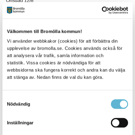
Onsdag 12/8
Potatis och purjolökssoppa
Torsdag 13/8
Pannbiff, potatis, sås
Välkommen till Bromölla kommun!
Fredag 14/8
Vi använder webbkakor (cookies) för att förbättra din
Kyckling, ris, currysås
upplevelse av bromolla.se. Cookies används också för
Vecka 34
att analysera vår trafik, samla information och
statistik. Vissa cookies är nödvändiga för att
Måndag 17/8
webbsidorna ska fungera korrekt och andra kan du välja
Falukorv och makaroner
att stänga av. Nedan finns de val du kan göra.
Tisdag 18/8
Fiskgratäng citron och dill, potatis
Samtyckesval
Onsdag 19/8
Nödvändig
Kycklinggryta med dragon och svamp, ris
Torsdag 20/8
Inställningar
Broccolisoppa