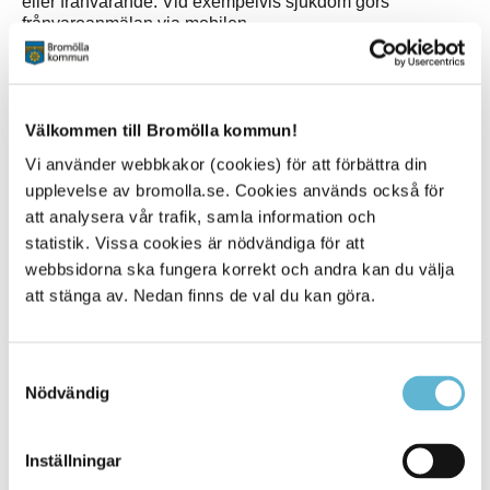
eller frånvarande. Vid exempelvis sjukdom görs
frånvaroanmälan via mobilen.
Pedagogerna använder InfoMentor för att dokumentera
det som sker under dagen. Genom funktionen
Nyheter
,
där bilder och texter kan delas, ges vårdnadshavare
Välkommen till Bromölla kommun!
inblick i barnets vardag och lärande. Det skapar möjlighet
till samtal hemma och gör det enklare att följa och
Vi använder webbkakor (cookies) för att förbättra din
engagera sig i barnets utveckling även på fritidshemmet.
upplevelse av bromolla.se. Cookies används också för
att analysera vår trafik, samla information och
statistik. Vissa cookies är nödvändiga för att
Mer information
webbsidorna ska fungera korrekt och andra kan du välja
att stänga av. Nedan finns de val du kan göra.
Har du frågor angående inkomstuppgifter, ansökan,
placering och uppsägning av fritidshemsplats kontakta
systemförvaltare Beatrice Ams, 0456-82 22 75.
Samtyckesval
Har du frågor angående schemauppgifter, kontakta
Nödvändig
personal/rektor.
Inställningar