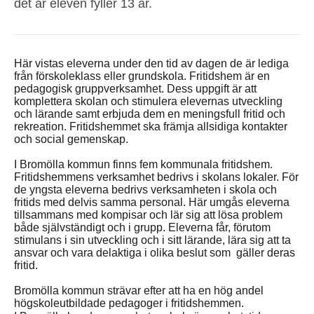
det år eleven fyller 13 år.
Här vistas eleverna under den tid av dagen de är lediga
från förskoleklass eller grundskola. Fritidshem är en
pedagogisk gruppverksamhet. Dess uppgift är att
komplettera skolan och stimulera elevernas utveckling
och lärande samt erbjuda dem en meningsfull fritid och
rekreation. Fritidshemmet ska främja allsidiga kontakter
och social gemenskap.
I Bromölla kommun finns fem kommunala fritidshem.
Fritidshemmens verksamhet bedrivs i skolans lokaler. För
de yngsta eleverna bedrivs verksamheten i skola och
fritids med delvis samma personal. Här umgås eleverna
tillsammans med kompisar och lär sig att lösa problem
både självständigt och i grupp. Eleverna får, förutom
stimulans i sin utveckling och i sitt lärande, lära sig att ta
ansvar och vara delaktiga i olika beslut som gäller deras
fritid.
Bromölla kommun strävar efter att ha en hög andel
högskoleutbildade pedagoger i fritidshemmen.