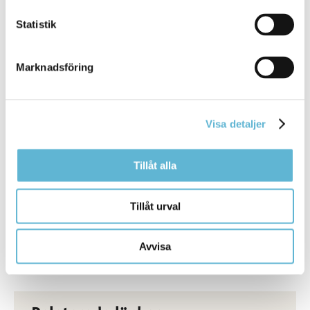
Statistik
Marknadsföring
Visa detaljer
InfoMentor
Tillåt alla
Bromölla kommun använder lärplattformen InfoMentor
för att stärka kommunikationen mellan förskola och
vårdnadshavare, samt mellan skola och elever och
Tillåt urval
deras vårdnadshavare.
Mer information om InfoMentor
Avvisa