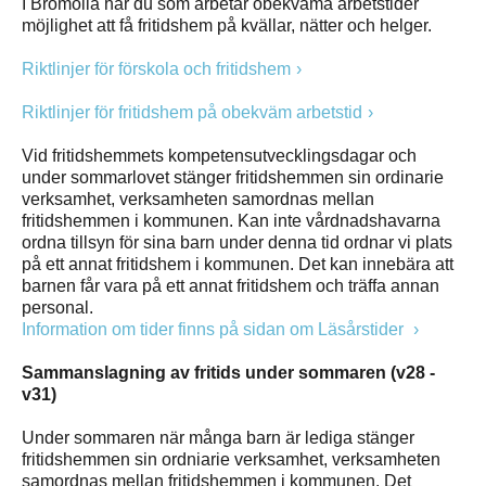
I Bromölla har du som arbetar obekväma arbetstider
möjlighet att få fritidshem på kvällar, nätter och helger.
Riktlinjer för förskola och fritidshem
Riktlinjer för fritidshem på obekväm arbetstid
Vid fritidshemmets kompetensutvecklingsdagar och
under sommarlovet stänger fritidshemmen sin ordinarie
verksamhet, verksamheten samordnas mellan
fritidshemmen i kommunen. Kan inte vårdnadshavarna
ordna tillsyn för sina barn under denna tid ordnar vi plats
på ett annat fritidshem i kommunen. Det kan innebära att
barnen får vara på ett annat fritidshem och träffa annan
personal.
Information om tider finns på sidan om Läsårstider
Sammanslagning av fritids under sommaren (v28 -
v31)
Under sommaren när många barn är lediga stänger
fritidshemmen sin ordniarie verksamhet, verksamheten
samordnas mellan fritidshemmen i kommunen. Det