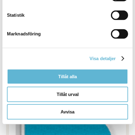
vårdnadshavare har separerat (har olika
folkbokföringsadresser) och båda vårdnadshavarna är
Statistik
i behov av barnomsorg så ska vårdnadshavarna
ansöka om delad placering. Vårdnadshavarna får då
varsin faktura på barnomsorgsavgiften utifrån
Marknadsföring
respektive hushålls bruttoinkomst. Kostnaden för
platserna överstiger aldrig maxavgiften för ett barn,
oavsett om två vårdnadshavare har varsin placering.
Vid beräkning av avgiften tas även hänsyn till övriga
Visa detaljer
barn i hushållet.
Tillåt alla
Tillåt urval
Avvisa