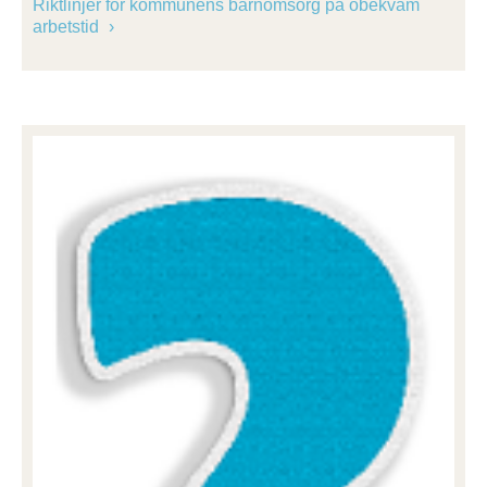
Riktlinjer för kommunens barnomsorg på obekväm
arbetstid