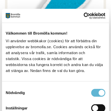
Välkommen till Bromölla kommun!
Vi använder webbkakor (cookies) för att förbättra din
upplevelse av bromolla.se. Cookies används också för
att analysera vår trafik, samla information och
statistik. Vissa cookies är nödvändiga för att
webbsidorna ska fungera korrekt och andra kan du välja
att stänga av. Nedan finns de val du kan göra.
Samtyckesval
Vi ska eller har separerat. Behöver
Nödvändig
vi meddela er detta?
Ja, ni behöver meddela detta till handläggare på
Inställningar
Utbildningskontoret, 0456-82 22 75. Om barnets