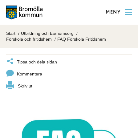
MENY
Start
Utbildning och barnomsorg
Förskola och fritidshem
FAQ Förskola Fritidshem
Tipsa och dela sidan
Kommentera
Skriv ut