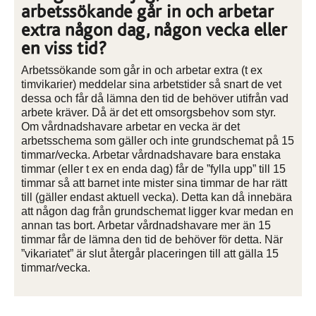
arbetssökande går in och arbetar
extra någon dag, någon vecka eller
en viss tid?
Arbetssökande som går in och arbetar extra (t ex
timvikarier) meddelar sina arbetstider så snart de vet
dessa och får då lämna den tid de behöver utifrån vad
arbete kräver. Då är det ett omsorgsbehov som styr.
Om vårdnadshavare arbetar en vecka är det
arbetsschema som gäller och inte grundschemat på 15
timmar/vecka. Arbetar vårdnadshavare bara enstaka
timmar (eller t ex en enda dag) får de ”fylla upp” till 15
timmar så att barnet inte mister sina timmar de har rätt
till (gäller endast aktuell vecka). Detta kan då innebära
att någon dag från grundschemat ligger kvar medan en
annan tas bort. Arbetar vårdnadshavare mer än 15
timmar får de lämna den tid de behöver för detta. När
”vikariatet” är slut återgår placeringen till att gälla 15
timmar/vecka.