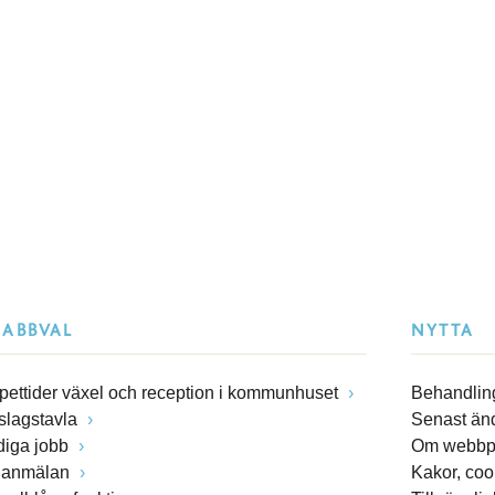
NABBVAL
NYTTA
pettider växel och reception i kommunhuset
Behandling
slagstavla
Senast än
diga jobb
Om webbp
lanmälan
Kakor, coo