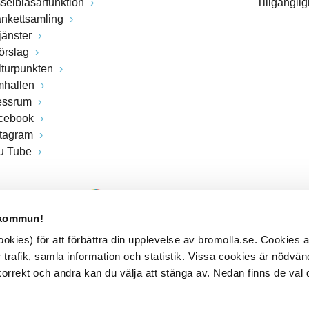
sselblåsarfunktion
Tillgängli
ankettsamling
jänster
förslag
lturpunkten
mhallen
essrum
cebook
stagram
u Tube
 kommun!
kies) för att förbättra din upplevelse av bromolla.se. Cookies
 trafik, samla information och statistik. Vissa cookies är nödvänd
rrekt och andra kan du välja att stänga av. Nedan finns de val 