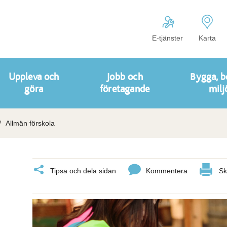
E-tjänster
Karta
Uppleva och
Jobb och
Bygga, b
göra
företagande
milj
Allmän förskola
Tipsa och dela sidan
Kommentera
Sk