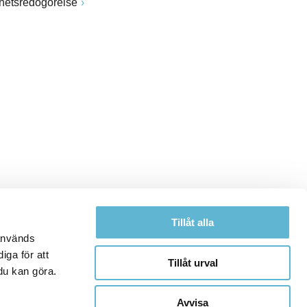
ghetsredogörelse
Tillåt alla
 används
iga för att
Tillåt urval
du kan göra.
Avvisa