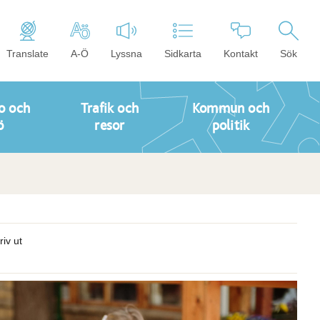
Translate
A-Ö
Lyssna
Sidkarta
Kontakt
Sök
o och
Trafik och
Kommun och
ö
resor
politik
riv ut