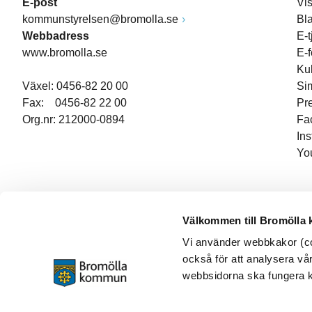
E-post
Vi
kommunstyrelsen@bromolla.se
Bl
Webbadress
E-t
www.bromolla.se
E-
Ku
Växel: 0456-82 20 00
Si
Fax: 0456-82 22 00
Pr
Org.nr: 212000-0894
Fa
In
Yo
Välkommen till Bromölla
Vi använder webbkakor (coo
också för att analysera vår
webbsidorna ska fungera ko