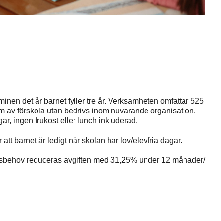
minen det år barnet fyller tre år. Verksamheten omfattar 525
form av förskola utan bedrivs inom nuvarande organisation.
r, ingen frukost eller lunch inkluderad.
r att barnet är ledigt när skolan har lov/elevfria dagar.
gsbehov reduceras avgiften med 31,25% under 12 månader/