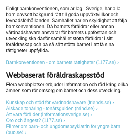
Enligt barnkonventionen, som är lag i Sverige, har alla
barn oavsett bakgrund rätt till goda uppväxtvillkor och
levnadsförhållanden. Samhället har en skyldighet att följa
barnkonventionen. Då barnets föräldrar eller annan
vårdnadshavare ansvarar för barnets uppfostran och
utveckling ska därför samhället stötta föräldrar i sitt
föräldraskap och på så sätt stötta barnet i att få sina
rättigheter uppfyllda.
Barnkonventionen - om barnets rättigheter (1177.se)
Webbaserat föräldraskapsstöd
Flera webbplatser erbjuder information och råd kring olika
ämnen som rör omsorg om barnet och dess utveckling.
Kunskap och stöd för vårdnadshavare (friends.se)
Älskade tonåring - tonårsguiden (mind.se)
Att vara förälder (informationsverige.se)
Oro och ångest? (1177.se)
Filmer om barn- och ungdomspsykiatrin för yngre barn
(bup.se)