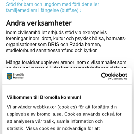
Stöd för barn och ungdom med förälder eller
familjemedlem i fängelse (bufff.se)
Andra verksamheter
Inom civilsamhället erbjuds stöd via exempelvis
föreningar inom idrott, kultur och psykisk hälsa, barnrätts­
organisationer som BRIS och Rädda barnen,
studieförbund samt trossamfund och kyrkor.
Många föräldrar upplever arenor inom civilsamhället som
enklare att komma till, det kan exempelvis finnas hjälp att
få på plaster där inte offentlig sektor finns, eller med ett
tema som bättre passar dig som individ.
Bris olika vuxenstöd om barn (bris.se)
Välkommen till Bromölla kommun!
Tips, råd och handböcker för föräldrar (raddabarnen.se)
Förebygg och stoppa mobbning (friends.se)
Vi använder webbkakor (cookies) för att förbättra din
E-bok Livsviktiga snack, barn som kan prata om känslor
upplevelse av bromolla.se. Cookies används också för
mår bättre (suicidezero.se)
att analysera vår trafik, samla information och
Föräldralinjen - stödlinje för dig som är orolig för ett barn
(mind.se)
statistik. Vissa cookies är nödvändiga för att