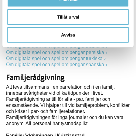
Informationsfolder (pdf) på olika språk - Om digitala spel
och spel om pengar
Tillåt urval
Om digitala spel och spel om pengar svenska
Om digitala spel och spel om pengar engelska
Om digitala spel och spel om pengar somaliska
Avvisa
Om digitala spel och spel om pengar tigrinska
Om digitala spel och spel om pengar arabiska
Om digitala spel och spel om pengar persiska
Om digitala spel och spel om pengar turkiska
Om digitala spel och spel om pengar spanska
Familjerådgivning
Att leva tillsammans i en parrelation och i en familj,
innebär svårigheter vid olika tidpunkter i livet.
Familjerådgivning är till för alla - par, familjer och
ensamstående. Vi hjälper till vid familjeproblem, konflikter
och kriser i par- och familjerelationer.
Familjerådgivningen för inga journaler och du kan vara
anonym. All personal har tystnadsplikt.
Familjerådgivningen i Kristianstad