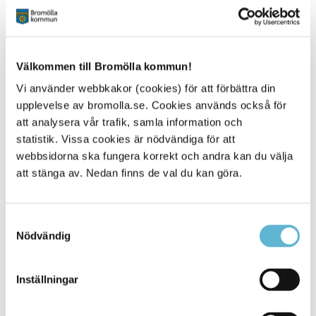
Elevhälsochef
0456-82 23 66
(SMS0709-17 11 28)
hakan.ewerman@bromolla.se
Välkommen till Bromölla kommun!
Elisabeth Lindgren
Vi använder webbkakor (cookies) för att förbättra din
Skolsköterska
Alvikenskolan
upplevelse av bromolla.se. Cookies används också för
0456-82 21 35
att analysera vår trafik, samla information och
(SMS0709-17 11 35)
statistik. Vissa cookies är nödvändiga för att
elisabeth.lindgren@bromolla.se
webbsidorna ska fungera korrekt och andra kan du välja
Maria Nilsson
att stänga av. Nedan finns de val du kan göra.
Skolsköterska
Dalaskolan Södra, Dalaskolan Norra
0456-82 21 48
Samtyckesval
(SMS0709-17 11 48)
Nödvändig
maria.nilsson@bromolla.se
Vakant
Inställningar
Skolsköterska/ vakant kontakt Chef elevhälsan
Edenryd skola, Näsums skola, Gualövs skola
0456-82 23 66