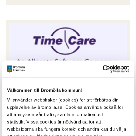
Time Care pool
Välkommen till Bromölla kommun!
Bokning av arbetspass för vikarier
Vi använder webbkakor (cookies) för att förbättra din
Klicka här för att logga in
upplevelse av bromolla.se. Cookies används också för
att analysera vår trafik, samla information och
statistik. Vissa cookies är nödvändiga för att
webbsidorna ska fungera korrekt och andra kan du välja