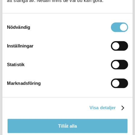
att stänga av. Nedan finns de val du kan göra.
Samtyckesval
Nödvändig
Inställningar
Time Care Planering - Multi Access
Statistik
Schemaläggning.
Klicka här för att logga in
Marknadsföring
Kontakt
Visa detaljer
Bemanningsenheten
Storgatan 48 (kommunhuset i Bromölla)
bemanningsenheten@bromolla.se
Tillåt alla