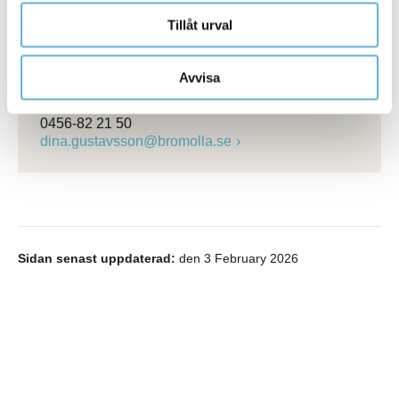
Pauline Jaldeheim
Rekryteringsspecialist
Tillåt urval
0456-82 20 99
pauline.jaldeheim@bromolla.se
Avvisa
Dina Gustavsson
Bemanningschef
0456-82 21 50
dina.gustavsson@bromolla.se
Sidan senast uppdaterad:
den 3 February 2026