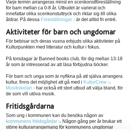
Varje termin arrangeras minst en scenkonstföreställning
för barn mellan ca 0-8 år. Utbudet är varierat och
innefattar olika scenkonstuttryck och riktar sig till olika
åldrar. På dessa
Föreställningar
är det alltid fri entré.
Aktiviteter för barn och ungdomar
För bebisar och deras vuxna erbjuds olika aktiviteter på
Kulturpunkten med litteratur och kultur i fokus.
På torsdagar är Banned books club, för dig mellan 13-18
år som är intresserad av att läsa förbjudna böcker.
För barn och unga som är nyfikna på att själva arrangera
kultur, finns det möjlighet att gå med i
KulturCrew
.
Musikskolan
har också ett stort utbud att välja bland, för
de som vill utöva musik.
Fritidsgårdarna
Som ung i kommunen kan du besöka någon av
kommunens fritidsgårdar
. Någon gång per år brukar ett
större kulturarrangemang för kommunens ungdomar