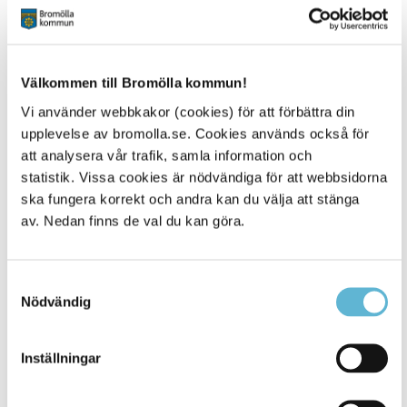
arrangeras.
Skolföreställningar
För att garantera alla barns rättighet att ta del av kultur
Välkommen till Bromölla kommun!
samarbetar Bromölla kultur med skolan. Bromölla
kommun har en kulturgaranti, vilket innebär att alla barn
Vi använder webbkakor (cookies) för att förbättra din
och unga i förskola och skola erbjuds
upplevelse av bromolla.se. Cookies används också för
minst en kulturupplevelse
per år från och med det år
att analysera vår trafik, samla information och
man fyller fem år.
statistik. Vissa cookies är nödvändiga för att webbsidorna
ska fungera korrekt och andra kan du välja att stänga
Kulturslanten och kulturstipendiet
av. Nedan finns de val du kan göra.
Är du mellan 16-25 år och vill arrangera egna
kulturaktiviteter, finns det möjlighet
att söka pengar ur Kulturslanten
. Varje höst kan ett
Samtyckesval
kulturstipendium sökas av kulturutövande ungdomar
i
Nödvändig
kommunen.
Inställningar
Kontakt