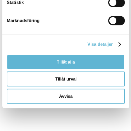
Statistik
Tomas Olsson
Turist-, kultur- och fritidschef
0456-82 22 43
Marknadsföring
tomas.olsson@bromolla.se
Kulturpunkten
Hermansens gata 22
Box 18, 295 21 Bromölla
Visa detaljer
0456-82 22 22
kulturpunkten@bromolla.se
Tillåt alla
Tillåt urval
Sidan senast uppdaterad:
den 24 May 2018
Avvisa