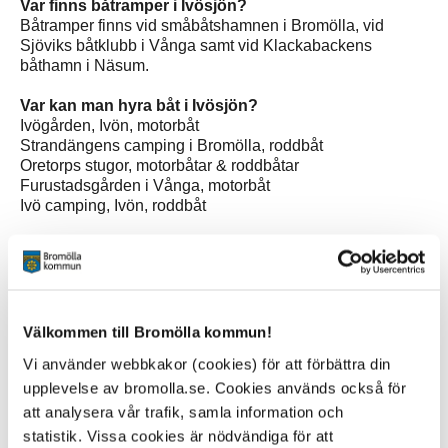
Var finns båtramper i Ivösjön?
Båtramper finns vid småbåtshamnen i Bromölla, vid
Sjöviks båtklubb i Vånga samt vid Klackabackens
båthamn i Näsum.
Var kan man hyra båt i Ivösjön?
Ivögården, Ivön, motorbåt
Strandängens camping i Bromölla, roddbåt
Oretorps stugor, motorbåtar & roddbåtar
Furustadsgården i Vånga, motorbåt
Ivö camping, Ivön, roddbåt
Var kan man hyra kanot i Ivösjön?
Wetlandi hyr ut kanoter och transporterar dem dit du vill
Kanot vid Bromölla camping
Ivögården, Ivön, kanot, kajak
Kanot vid Ivö camping, Ivön
Välkommen till Bromölla kommun!
Vi använder webbkakor (cookies) för att förbättra din
Var kan man hyra kajak?
C4 Kajakklubb hyr ut kajaker,
www.c4kajak.se
upplevelse av bromolla.se. Cookies används också för
Äventyrscompaniet i Hällevik har kajaker för uthyring och
att analysera vår trafik, samla information och
försäljning. Skräddarsyr även turer och kurser efter behov.
statistik. Vissa cookies är nödvändiga för att
Ursulas Äventyr i Asarum, Havs- och forskajakspaddling,