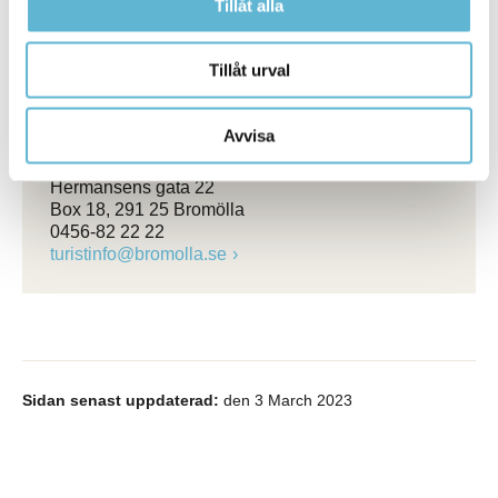
Kontakt
Tillåt alla
Sara Widesjö
Turismstrateg
Tillåt urval
0456-82 22 51
(SMS0709-17 12 51)
sara.widesjo@bromolla.se
Avvisa
Bromölla turistinformation
Hermansens gata 22
Box 18, 291 25 Bromölla
0456-82 22 22
turistinfo@bromolla.se
Sidan senast uppdaterad:
den 3 March 2023