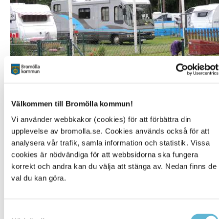
Bromölla Camping - plats för husbil/husvagn
GPS-koordinater:
N56 06 60 E14 45 52
Välkommen till Bromölla kommun!
Vägbeskrivning:
En par minuters körning från centrala
Vi använder webbkakor (cookies) för att förbättra din
Bromölla. Vid Ivösjöns strand. Scoutvägen 6
upplevelse av bromolla.se. Cookies används också för att
Visa på karta:
Bromölla Camping och vandrarhem
Plats:
Gräs
analysera vår trafik, samla information och statistik. Vissa
Service:
Toa, dusch, tömning av gråvatten, kem toa,
cookies är nödvändiga för att webbsidorna ska fungera
påfyllning av tankar.
korrekt och andra kan du välja att stänga av. Nedan finns de
Avgift:
För information om priser läs mer
här.
val du kan göra.
Samtyckesval