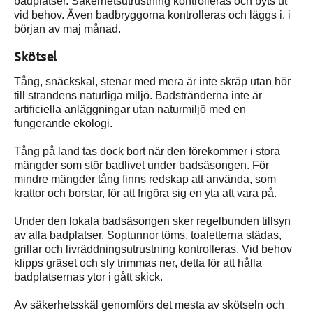
badplatser. Säkerhetsutrustning kontrolleras och byts ut
vid behov. Även badbryggorna kontrolleras och läggs i, i
början av maj månad.
Skötsel
Tång, snäckskal, stenar med mera är inte skräp utan hör
till strandens naturliga miljö. Badstränderna inte är
artificiella anläggningar utan naturmiljö med en
fungerande ekologi.
Tång på land tas dock bort när den förekommer i stora
mängder som stör badlivet under badsäsongen. För
mindre mängder tång finns redskap att använda, som
krattor och borstar, för att frigöra sig en yta att vara på.
Under den lokala badsäsongen sker regelbunden tillsyn
av alla badplatser. Soptunnor töms, toaletterna städas,
grillar och livräddningsutrustning kontrolleras. Vid behov
klipps gräset och sly trimmas ner, detta för att hålla
badplatsernas ytor i gått skick.
Av säkerhetsskäl genomförs det mesta av skötseln och