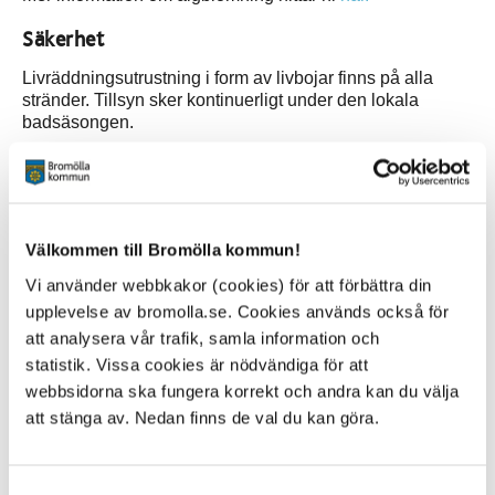
Säkerhet
Livräddningsutrustning i form av livbojar finns på alla
stränder. Tillsyn sker kontinuerligt under den lokala
badsäsongen.
Speciella nödtelefoner anses inte vara ett behov då
mobiltelefoni är utbredd och fungerar utmed hela
kommunens kuststräcka. Kommunens stränder har inga
farliga strömmar eller andra faror som motiverar särskilda
Välkommen till Bromölla kommun!
livräddare.
Vi använder webbkakor (cookies) för att förbättra din
Alla kommunala badplatser har en unik adress och är
upplevelse av bromolla.se. Cookies används också för
tillgängliga för räddningsfordon. Räddningstjänsten har
att analysera vår trafik, samla information och
koordinater och adress för varje badplats i sina
statistik. Vissa cookies är nödvändiga för att
navigationssystem.
webbsidorna ska fungera korrekt och andra kan du välja
Tänk på att parkera så att räddningsfordon kommer fram
att stänga av. Nedan finns de val du kan göra.
vid ett eventuellt tillbud.
Vid skador: Ring Sjukvårdsupplysningen
1177
Samtyckesval