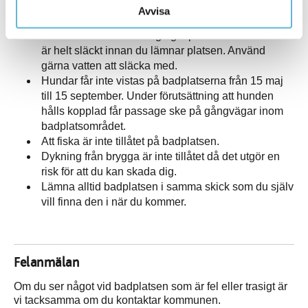
med dig ditt skräp hem. Tänk på att djur och
Avvisa
människor lätt skadar sig på kvarlämnade sopor.
Grilla endast vid befintliga grillplatser. Se till att det
är helt släckt innan du lämnar platsen. Använd
gärna vatten att släcka med.
Hundar får inte vistas på badplatserna från 15 maj
till 15 september. Under förutsättning att hunden
hålls kopplad får passage ske på gångvägar inom
badplatsområdet.
Att fiska är inte tillåtet på badplatsen.
Dykning från brygga är inte tillåtet då det utgör en
risk för att du kan skada dig.
Lämna alltid badplatsen i samma skick som du själv
vill finna den i när du kommer.
Felanmälan
Om du ser något vid badplatsen som är fel eller trasigt är
vi tacksamma om du kontaktar kommunen.