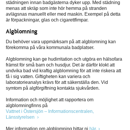
städningen innan badgästerna dyker upp. Med städning
menas att skräp som inte hör hemma på stranden
avlägsnas manuellt eller med maskin. Exempel på detta
är förpackningar, glas och cigarettfimpar.
Algblomning
Du behöver vara uppmärksam på att algblomning kan
förekomma på våra kommunala badplatser.
Algblomning kan ge hudirritation och utgöra en hälsofara
främst för små barn och husdjur. Det är därför klokt att
undvika bad vid kraftig algblomning för att inte riskera att
få i sig vatten. Giftigheten kan variera och
laboratorieanalys krävs för att säkerställa den. Vid
symtom på algförgiftning kontakta sjukvården.
Information och möjlighet att rapportera om
algblomningfinns på
Vattnet i Östersjön – Informationscentralen,
Länsstyrelsen
Mer information om algblomning hittar ni
här.