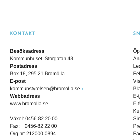
KONTAKT
S
Besöksadress
Öp
Kommunhuset, Storgatan 48
An
Postadress
Le
Box 18, 295 21 Bromölla
Fe
E-post
Vi
kommunstyrelsen@bromolla.se
Bl
Webbadress
E-t
www.bromolla.se
E-
Ku
Växel: 0456-82 20 00
Si
Fax: 0456-82 22 00
Pr
Org.nr: 212000-0894
Fa