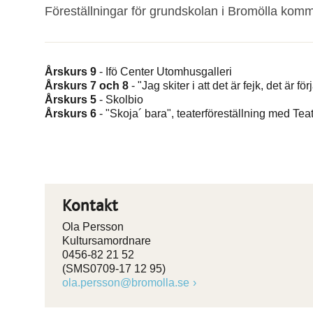
Föreställningar för grundskolan i Bromölla kom
Årskurs 9
- Ifö Center Utomhusgalleri
Årskurs 7 och 8
- "Jag skiter i att det är fejk, det är
Årskurs 5
- Skolbio
Årskurs 6
- "Skoja´ bara", teaterföreställning med Tea
Kontakt
Ola Persson
Kultursamordnare
0456-82 21 52
(SMS0709-17 12 95)
ola.persson@bromolla.se