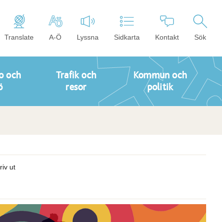
Translate
A-Ö
Lyssna
Sidkarta
Kontakt
Sök
o och
Trafik och
Kommun och
ö
resor
politik
riv ut