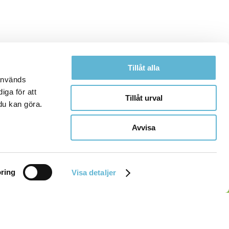
Tillåt alla
 används
iga för att
Tillåt urval
du kan göra.
Avvisa
ring
Visa detaljer