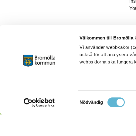
In
Yo
Välkommen till Bromölla
Vi använder webbkakor (coo
också för att analysera vår
webbsidorna ska fungera ko
Samtyckesval
Nödvändig