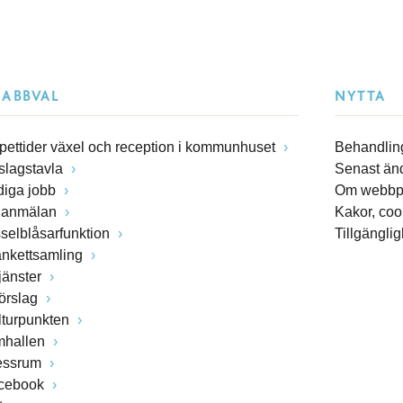
NABBVAL
NYTTA
pettider växel och reception i kommunhuset
Behandling
slagstavla
Senast än
diga jobb
Om webbp
lanmälan
Kakor, coo
sselblåsarfunktion
Tillgängli
ankettsamling
jänster
förslag
lturpunkten
mhallen
essrum
cebook