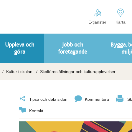
E-tjänster
Karta
Uppleva och
Jobb och
Bygga, b
göra
företagande
milj
Kultur i skolan
Skolföreställningar och kulturupplevelser
Tipsa och dela sidan
Kommentera
Sk
Kontakt