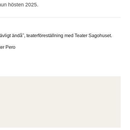
mun hösten 2025.
 förjävligt ändå", teaterföreställning med Teater Sagohuset.
ter Pero