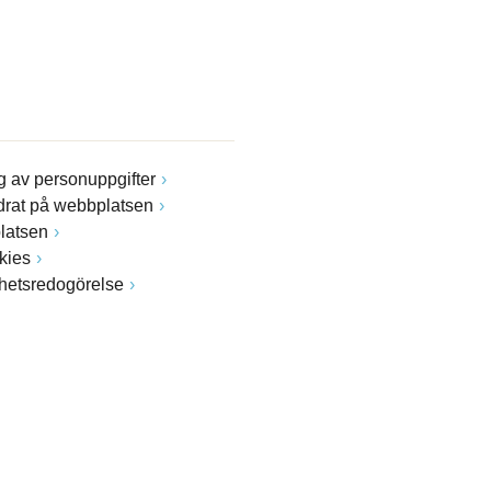
 av personuppgifter
drat på webbplatsen
latsen
kies
ghetsredogörelse