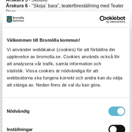
Årskurs 6
- "Skoja´ bara", teaterföreställning med Teater
Pero
Välkommen till Bromölla kommun!
Vi använder webbkakor (cookies) för att förbättra din
Kontakt
upplevelse av bromolla.se. Cookies används också för
Ola Persson
att analysera vår trafik, samla information och
Kultursamordnare
statistik. Vissa cookies är nödvändiga för att
0456-82 21 52
webbsidorna ska fungera korrekt och andra kan du välja
(SMS0709-17 12 95)
ola.persson@bromolla.se
att stänga av. Nedan finns de val du kan göra.
Samtyckesval
Nödvändig
Sidan senast uppdaterad:
den 8 June 2026
Inställningar