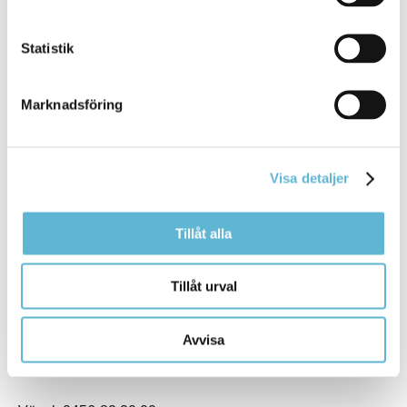
Statistik
Marknadsföring
KONTAKT
Visa detaljer
Besöksadress
Tillåt alla
Kommunhuset, Storgatan 48
Postadress
Box 18, 295 21 Bromölla
Tillåt urval
E-post
kommunstyrelsen@bromolla.se
Avvisa
Webbadress
www.bromolla.se