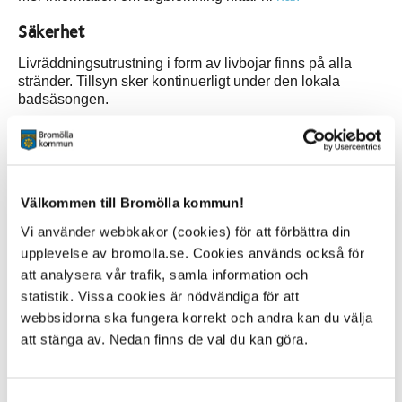
Säkerhet
Livräddningsutrustning i form av livbojar finns på alla
stränder. Tillsyn sker kontinuerligt under den lokala
badsäsongen.
Speciella nödtelefoner anses inte vara ett behov då
mobiltelefoni är utbredd och fungerar utmed hela
kommunens kuststräcka. Kommunens stränder har inga
farliga strömmar eller andra faror som motiverar särskilda
Välkommen till Bromölla kommun!
livräddare.
Vi använder webbkakor (cookies) för att förbättra din
Alla kommunala badplatser har en unik adress och är
upplevelse av bromolla.se. Cookies används också för
tillgängliga för räddningsfordon. Räddningstjänsten har
att analysera vår trafik, samla information och
koordinater och adress för varje badplats i sina
statistik. Vissa cookies är nödvändiga för att
navigationssystem.
webbsidorna ska fungera korrekt och andra kan du välja
Tänk på att parkera så att räddningsfordon kommer fram
att stänga av. Nedan finns de val du kan göra.
vid ett eventuellt tillbud.
Vid skador: Ring Sjukvårdsupplysningen
1177
Samtyckesval