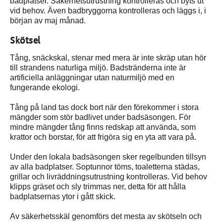
badplatser. Säkerhetsutrustning kontrolleras och byts ut
vid behov. Även badbryggorna kontrolleras och läggs i, i
början av maj månad.
Skötsel
Tång, snäckskal, stenar med mera är inte skräp utan hör
till strandens naturliga miljö. Badstränderna inte är
artificiella anläggningar utan naturmiljö med en
fungerande ekologi.
Tång på land tas dock bort när den förekommer i stora
mängder som stör badlivet under badsäsongen. För
mindre mängder tång finns redskap att använda, som
krattor och borstar, för att frigöra sig en yta att vara på.
Under den lokala badsäsongen sker regelbunden tillsyn
av alla badplatser. Soptunnor töms, toaletterna städas,
grillar och livräddningsutrustning kontrolleras. Vid behov
klipps gräset och sly trimmas ner, detta för att hålla
badplatsernas ytor i gått skick.
Av säkerhetsskäl genomförs det mesta av skötseln och