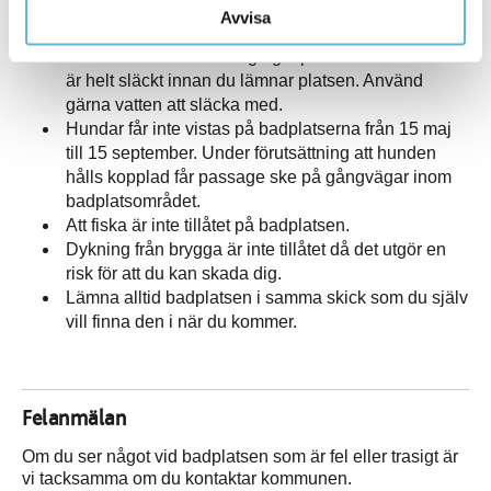
med dig ditt skräp hem. Tänk på att djur och
Avvisa
människor lätt skadar sig på kvarlämnade sopor.
Grilla endast vid befintliga grillplatser. Se till att det
är helt släckt innan du lämnar platsen. Använd
gärna vatten att släcka med.
Hundar får inte vistas på badplatserna från 15 maj
till 15 september. Under förutsättning att hunden
hålls kopplad får passage ske på gångvägar inom
badplatsområdet.
Att fiska är inte tillåtet på badplatsen.
Dykning från brygga är inte tillåtet då det utgör en
risk för att du kan skada dig.
Lämna alltid badplatsen i samma skick som du själv
vill finna den i när du kommer.
Felanmälan
Om du ser något vid badplatsen som är fel eller trasigt är
vi tacksamma om du kontaktar kommunen.