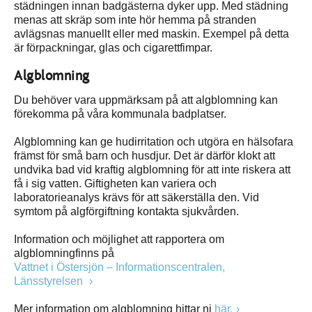
städningen innan badgästerna dyker upp. Med städning
menas att skräp som inte hör hemma på stranden
avlägsnas manuellt eller med maskin. Exempel på detta
är förpackningar, glas och cigarettfimpar.
Algblomning
Du behöver vara uppmärksam på att algblomning kan
förekomma på våra kommunala badplatser.
Algblomning kan ge hudirritation och utgöra en hälsofara
främst för små barn och husdjur. Det är därför klokt att
undvika bad vid kraftig algblomning för att inte riskera att
få i sig vatten. Giftigheten kan variera och
laboratorieanalys krävs för att säkerställa den. Vid
symtom på algförgiftning kontakta sjukvården.
Information och möjlighet att rapportera om
algblomningfinns på
Vattnet i Östersjön – Informationscentralen,
Länsstyrelsen
Mer information om algblomning hittar ni
här.