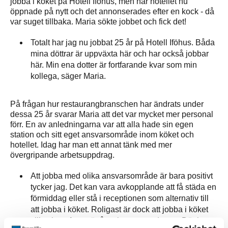
jobba i köket på Hotell Iföhus, men när hotellet nu
öppnade på nytt och det annonserades efter en kock - då
var suget tillbaka. Maria sökte jobbet och fick det!
Totalt har jag nu jobbat 25 år på Hotell Iföhus. Båda
mina döttrar är uppväxta här och har också jobbar
här. Min ena dotter är fortfarande kvar som min
kollega, säger Maria.
På frågan hur restaurangbranschen har ändrats under
dessa 25 år svarar Maria att det var mycket mer personal
förr. En av anledningarna var att alla hade sin egen
station och sitt eget ansvarsområde inom köket och
hotellet. Idag har man ett annat tänk med mer
övergripande arbetsuppdrag.
Att jobba med olika ansvarsområde är bara positivt
tycker jag. Det kan vara avkopplande att få städa en
förmiddag eller stå i receptionen som alternativ till
att jobba i köket. Roligast är dock att jobba i köket
vilket jag oftast gör åtta timmar om dagen. Där lagar