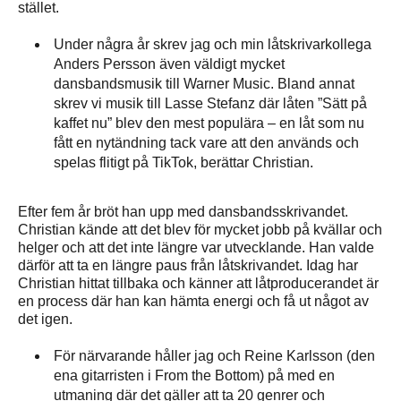
stället.
Under några år skrev jag och min låtskrivarkollega
Anders Persson även väldigt mycket
dansbandsmusik till Warner Music. Bland annat
skrev vi musik till Lasse Stefanz där låten ”Sätt på
kaffet nu” blev den mest populära – en låt som nu
fått en nytändning tack vare att den används och
spelas flitigt på TikTok, berättar Christian.
Efter fem år bröt han upp med dansbandsskrivandet.
Christian kände att det blev för mycket jobb på kvällar och
helger och att det inte längre var utvecklande. Han valde
därför att ta en längre paus från låtskrivandet. Idag har
Christian hittat tillbaka och känner att låtproducerandet är
en process där han kan hämta energi och få ut något av
det igen.
För närvarande håller jag och Reine Karlsson (den
ena gitarristen i From the Bottom) på med en
utmaning där det gäller att ta 20 genrer och