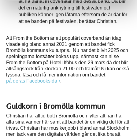
att ha tränat in coverlåtar med dessa band. Då blir
det en naturlig anknytning till festivalen och
publiken känner igen låtarna eftersom de är där för
att se banden på festivalen, berättar Christian.
Att From the Bottom är ett populärt coverband än idag
visade sig bland annat 2021 genom att bandet fick
Bromölla kommuns kulturpris. Nu har det blivit 2025 och
spelningarna fortsätter bokas upp, närmast kan ni se
From the Bottom på Hotell Iföhus den 29 mars då det blir
allsångsrock från klockan 21.00 och framåt! Ni kan också
lyssna, läsa och få mer information om bandet
på deras Facebooksida
.
Guldkorn i Bromölla kommun
Christian har alltid bott i Bromölla och lyfter att han har
alla sina vänner här samt att bandet är en viktig del för att
trivas. Christian har musikerjobb i bland annat Stockholm,
men tack vare den digitala världen går det lika bra att