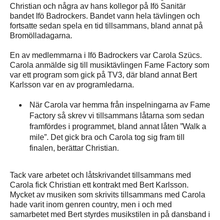
Christian och några av hans kollegor på Ifö Sanitär
bandet Ifö Badrockers. Bandet vann hela tävlingen och
fortsatte sedan spela en tid tillsammans, bland annat på
Bromölladagarna.
En av medlemmarna i Ifö Badrockers var Carola Szücs.
Carola anmälde sig till musiktävlingen Fame Factory som
var ett program som gick på TV3, där bland annat Bert
Karlsson var en av programledarna.
När Carola var hemma från inspelningarna av Fame
Factory så skrev vi tillsammans låtarna som sedan
framfördes i programmet, bland annat låten ”Walk a
mile”. Det gick bra och Carola tog sig fram till
finalen, berättar Christian.
Tack vare arbetet och låtskrivandet tillsammans med
Carola fick Christian ett kontrakt med Bert Karlsson.
Mycket av musiken som skrivits tillsammans med Carola
hade varit inom genren country, men i och med
samarbetet med Bert styrdes musikstilen in på dansband i