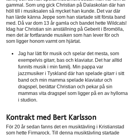
gammal. Som ung gick Christian på Dalaskolan där han
höll till i musiksalen så mycket han kunde. Det var där
han lärde känna Jeppe som han startade sitt första band
med. Då var dom 13 år gamla och bandet hette Wildcats!
Idag har Christian sin anställning på Geberit i Bromölla,
men det är fortfarande musiken som han lever för och
som ligger honom varmt om hjärtat.
Jag har lätt för musik och spelar det mesta, som
exempelvis gitarr, bas och klaviatur. Det har alltid
funnits musik i min familj. Min pappa var
jazzmusiker i Tyskland där han spelade gitarr i sitt
band och min mamma spelade klaviatur och
dragspel, berättar Christian och pekar på sin
mammas vita dragspel som ligger på en av hyllorna
i studion.
Kontrakt med Bert Karlsson
För 20 år sedan fanns det en musiktävling i Kristianstad
som hette Firmarock. Till denna musiktävling startade