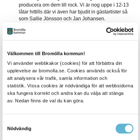
producera om dem till rock. Vi är nog uppe i 12-13
låtar hittills där vi även har bjudit in gästartister så
som Sallie Jönsson och Jan Johansen.
Mycket av det som Christian producerar, skriver och
jobbar med idag kan ni hitta på
Facebooksidan till Basement Studio
.
Välkommen till Bromölla kommun!
From the Bottom
Vi använder webbkakor (cookies) för att förbättra din
upplevelse av bromolla.se. Cookies används också för
Parallellt med låtskrivandet är Christian också en
liveartist sedan många år tillbaka. Karriären som liveartist
att analysera vår trafik, samla information och
började då han i mitten av 90-talet hoppade in i
statistik. Vissa cookies är nödvändiga för att webbsidorna
coverbandet ”Rock Bottom Band”. Efter ett antal år
ska fungera korrekt och andra kan du välja att stänga
splittrades bandet och låg i träda tills några av
av. Nedan finns de val du kan göra.
bandmedlemmar blev sugna på att starta upp igen. För att
göra något nytt men ändå hålla kvar vid det gamla gjorde
man ett försiktigt namnbyte till ”From the Bottom”. Det togs
in lite nya bandmedlemmar och 2009 var man i gång
Samtyckesval
igen, där första spelningen blev på Krog no2 i Bromölla.
Nödvändig
Idag är grundstommen fem bandmedlemmar där Christian