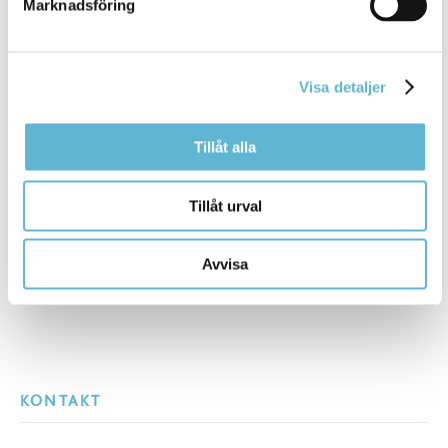
Marknadsföring
Handläggare
0456-82 26 06
agnes.nemeth@bromolla.se
Visa detaljer
Tillåt alla
Sidan senast uppdaterad:
den 3 June 2024
Tillåt urval
Avvisa
KONTAKT