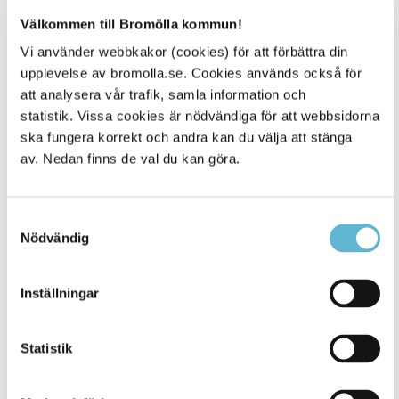
Relaterad information
Välkommen till Bromölla kommun!
Informationsfolder parkeringstillstånd
Vi använder webbkakor (cookies) för att förbättra din
Transportstyrelsens information om
upplevelse av bromolla.se. Cookies används också för
parkeringstillstånd för rörelsehindrade
att analysera vår trafik, samla information och
statistik. Vissa cookies är nödvändiga för att webbsidorna
ska fungera korrekt och andra kan du välja att stänga
av. Nedan finns de val du kan göra.
E-tjänst
Samtyckesval
Ansök om parkeringstillstånd för rörelsehindrade.
Nödvändig
Ansök om parkeringstillstånd via e-tjänst
Inställningar
Statistik
Kontakt
Agnes Nemeth