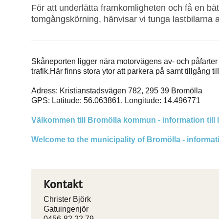
För att underlätta framkomligheten och få en bät
tomgångskörning, hänvisar vi tunga lastbilarna 
Skåneporten ligger nära motorvägens av- och påfarter s
trafik.Här finns stora ytor att parkera på samt tillgång ti
Adress: Kristianstadsvägen 782, 295 39 Bromölla
GPS: Latitude: 56.063861, Longitude: 14.496771
Välkommen till Bromölla kommun - information till l
Welcome to the municipality of Bromölla - informati
Kontakt
Christer Björk
Gatuingenjör
0456-82 22 79