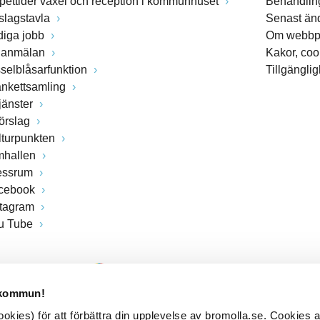
pettider växel och reception i kommunhuset
Behandling
slagstavla
Senast än
diga jobb
Om webbp
lanmälan
Kakor, coo
sselblåsarfunktion
Tillgängli
ankettsamling
jänster
förslag
lturpunkten
mhallen
essrum
cebook
stagram
u Tube
 kommun!
kies) för att förbättra din upplevelse av bromolla.se. Cookies