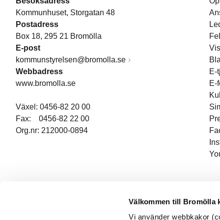
Besöksadress
Öp
Kommunhuset, Storgatan 48
An
Postadress
Le
Box 18, 295 21 Bromölla
Fe
E-post
Vi
kommunstyrelsen@bromolla.se
Bl
Webbadress
E-t
www.bromolla.se
E-
Ku
Växel: 0456-82 20 00
Si
Fax: 0456-82 22 00
Pr
Org.nr: 212000-0894
Fa
In
Yo
Välkommen till Bromölla
Vi använder webbkakor (coo