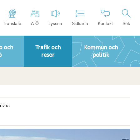
Translate
A-Ö
Lyssna
Sidkarta
Kontakt
Sök
o och
Trafik och
Kommun och
ö
resor
politik
riv ut