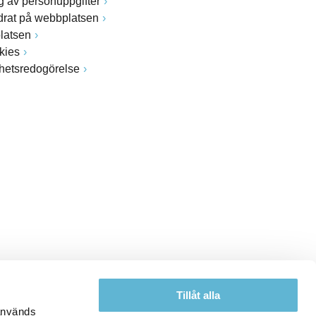
 av personuppgifter
drat på webbplatsen
latsen
kies
ghetsredogörelse
Tillåt alla
 används