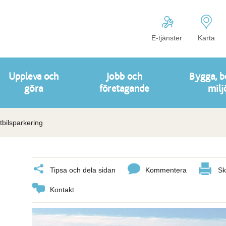
E-tjänster
Karta
Uppleva och
Jobb och
Bygga, b
göra
företagande
milj
tbilsparkering
Tipsa och dela sidan
Kommentera
Sk
Kontakt