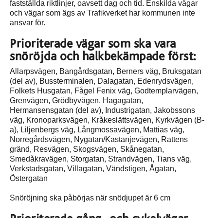
fastställda riktlinjer, oavsett dag och tid. Enskilda vägar
och vägar som ägs av Trafikverket har kommunen inte
ansvar för.
Prioriterade vägar som ska vara
snöröjda och halkbekämpade först:
Allarpsvägen, Bangårdsgatan, Berners väg, Bruksgatan
(del av), Bussterminalen, Dalagatan, Edenrydsvägen,
Folkets Husgatan, Fågel Fenix väg, Godtemplarvägen,
Grenvägen, Grödbyvägen, Hagagatan,
Hermansensgatan (del av), Industrigatan, Jakobssons
väg, Kronoparksvägen, Kråkeslättsvägen, Kyrkvägen (B-
a), Liljenbergs väg, Långmossavägen, Mattias väg,
Norregårdsvägen, Nygatan/Kastanjevägen, Rattens
gränd, Resvägen, Skogsvägen, Skånegatan,
Smedåkravägen, Storgatan, Strandvägen, Tians väg,
Verkstadsgatan, Villagatan, Vändstigen, Ågatan,
Östergatan
Snöröjning ska påbörjas när snödjupet är 6 cm