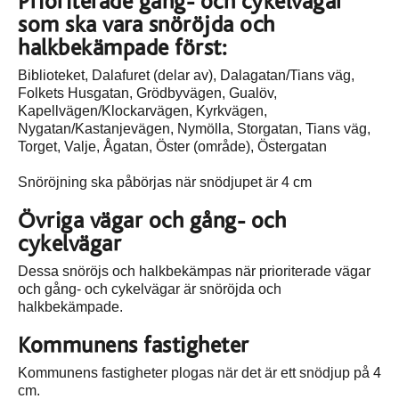
Prioriterade gång- och cykelvägar
som ska vara snöröjda och
halkbekämpade först:
Biblioteket, Dalafuret (delar av), Dalagatan/Tians väg,
Folkets Husgatan, Grödbyvägen, Gualöv,
Kapellvägen/Klockarvägen, Kyrkvägen,
Nygatan/Kastanjevägen, Nymölla, Storgatan, Tians väg,
Torget, Valje, Ågatan, Öster (område), Östergatan
Snöröjning ska påbörjas när snödjupet är 4 cm
Övriga vägar och gång- och
cykelvägar
Dessa snöröjs och halkbekämpas när prioriterade vägar
och gång- och cykelvägar är snöröjda och
halkbekämpade.
Kommunens fastigheter
Kommunens fastigheter plogas när det är ett snödjup på 4
cm.