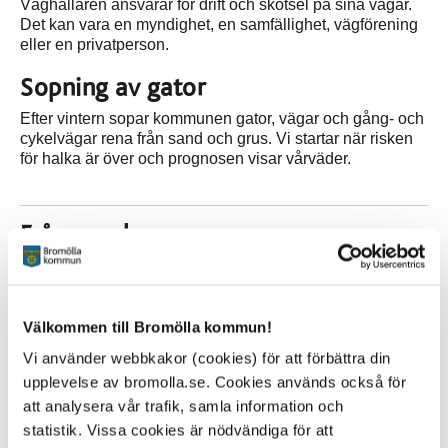
Väghållaren ansvarar för drift och skötsel på sina vägar.
Det kan vara en myndighet, en samfällighet, vägförening
eller en privatperson.
Sopning av gator
Efter vintern sopar kommunen gator, vägar och gång- och
cykelvägar rena från sand och grus. Vi startar när risken
för halka är över och prognosen visar vårväder.
Frågor och svar
När börjar ni snöröja?
Välkommen till Bromölla kommun!
Snöröjning ska påbörjas när snödjupet är 6 centimeter på
bilvägar och 4 centimeter på gång- och cykelvägar.
Vi använder webbkakor (cookies) för att förbättra din
upplevelse av bromolla.se. Cookies används också för
Varför ställer ni inte in plogen så att skäret tar
att analysera vår trafik, samla information och
närmare marken?
statistik. Vissa cookies är nödvändiga för att