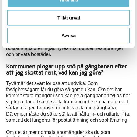
med de högre prioriterade stråken utan att ha hunnit till
lokal- och villagator samt andra cykelbanor.
Tillåt urval
Vem har ansvaret att skotta utanför min
lägenhet?
Avvisa
Det är fastighetsägaren som ansvarar för det. Det gäller
både stora och små fastighetsägare till
bostadsrättsföreningar, hyreshus, butiker, restauranger
och privata bostäder.
Kommunen plogar upp snö på gångbanan efter
att jag skottat rent, vad kan jag göra?
Tyvärr är det svårt för oss att undvika. Som
fastighetsägare får du göra så gott du kan. Om det har
kommit stora mängder snö kan hela gångbanan fyllas när
vi plogar för att säkerställa framkomligheten på gatorna. I
sådana lägen behöver du inte skotta din gångbana.
Däremot måste du säkerställa att hålla in- och utfarter fria,
samt att det fungerar för postutlämning och sophämtning.
Om det är mer normala snömängder ska du som