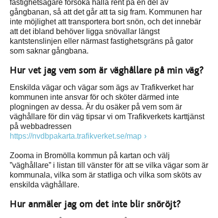
fastighetsägare försöka hålla rent på en del av
gångbanan, så att det går att ta sig fram. Kommunen har
inte möjlighet att transportera bort snön, och det innebär
att det ibland behöver ligga snövallar längst
kantstenslinjen eller närmast fastighetsgräns på gator
som saknar gångbana.
Hur vet jag vem som är väghållare på min väg?
Enskilda vägar och vägar som ägs av Trafikverket har
kommunen inte ansvar för och sköter därmed inte
plogningen av dessa. Är du osäker på vem som är
väghållare för din väg tipsar vi om Trafikverkets karttjänst
på webbadressen
https://nvdbpakarta.trafikverket.se/map
Zooma in Bromölla kommun på kartan och välj
”väghållare” i listan till vänster för att se vilka vägar som är
kommunala, vilka som är statliga och vilka som sköts av
enskilda väghållare.
Hur anmäler jag om det inte blir snöröjt?