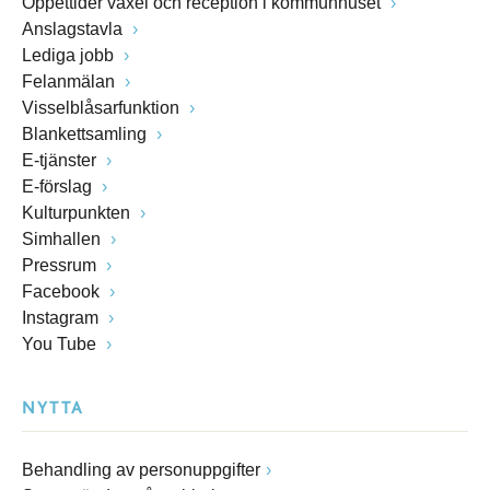
Öppettider växel och reception i kommunhuset
Anslagstavla
Lediga jobb
Felanmälan
Visselblåsarfunktion
Blankettsamling
E-tjänster
E-förslag
Kulturpunkten
Simhallen
Pressrum
Facebook
Instagram
You Tube
NYTTA
Behandling av personuppgifter