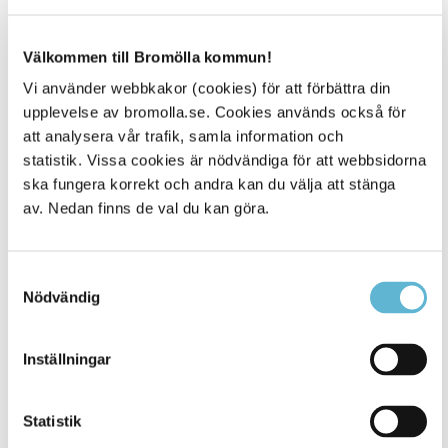
Kundcenter och ombud
Välkommen till Bromölla kommun!
Kundcenter och ombud finns runt om i Skåne, här kan du
Vi använder webbkakor (cookies) för att förbättra din
också köpa enskilda biljetter eller få hjälp.
upplevelse av bromolla.se. Cookies används också för
Skånetrafikens kundservice, 0771-77 77 77.
att analysera vår trafik, samla information och
statistik. Vissa cookies är nödvändiga för att webbsidorna
Så reser du med oss Skånetrafiken (skanetrafiken.se)
ska fungera korrekt och andra kan du välja att stänga
av. Nedan finns de val du kan göra.
Sidan senast uppdaterad:
den 1 August 2024
Samtyckesval
Nödvändig
Inställningar
Statistik