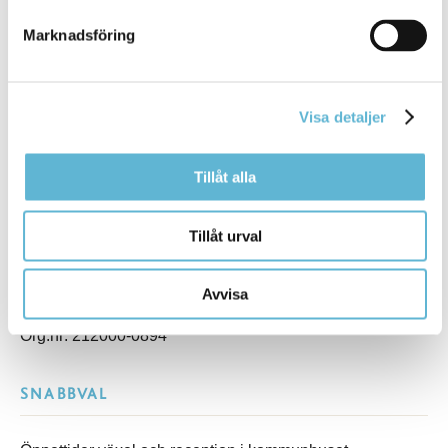
KONTAKT
Marknadsföring
Besöksadress
Kommunhuset, Storgatan 48
Visa detaljer
Postadress
Box 18, 295 21 Bromölla
E-post
Tillåt alla
kommunstyrelsen@bromolla.se
Webbadress
Tillåt urval
www.bromolla.se
Växel: 0456-82 20 00
Avvisa
Fax: 0456-82 22 00
Org.nr: 212000-0894
SNABBVAL