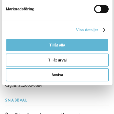
KONTAKT
Marknadsföring
Besöksadress
Kommunhuset, Storgatan 48
Visa detaljer
Postadress
Box 18, 295 21 Bromölla
E-post
Tillåt alla
kommunstyrelsen@bromolla.se
Webbadress
Tillåt urval
www.bromolla.se
Växel: 0456-82 20 00
Avvisa
Fax: 0456-82 22 00
Org.nr: 212000-0894
SNABBVAL