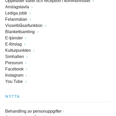
Öppettider växel och reception i kommunhuset
Anslagstavla
Lediga jobb
Felanmälan
Visselblåsarfunktion
Blankettsamling
E-tjänster
E-förslag
Kulturpunkten
Simhallen
Pressrum
Facebook
Instagram
You Tube
NYTTA
Behandling av personuppgifter