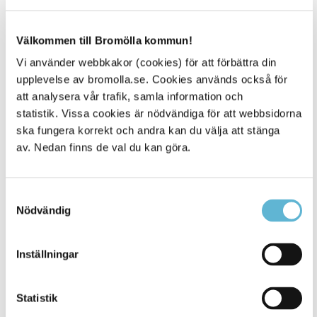
Kundcenter och ombud
Välkommen till Bromölla kommun!
Kundcenter och ombud finns runt om i Skåne, här kan du
Vi använder webbkakor (cookies) för att förbättra din
också köpa enskilda biljetter eller få hjälp.
upplevelse av bromolla.se. Cookies används också för
Skånetrafikens kundservice, 0771-77 77 77.
att analysera vår trafik, samla information och
statistik. Vissa cookies är nödvändiga för att webbsidorna
Så reser du med oss Skånetrafiken (skanetrafiken.se)
ska fungera korrekt och andra kan du välja att stänga
av. Nedan finns de val du kan göra.
Sidan senast uppdaterad:
den 1 August 2024
Samtyckesval
Nödvändig
Inställningar
Statistik