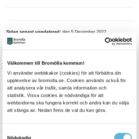
Sidan senast uppdaterad:
den 5 December 2022
Välkommen till Bromölla kommun!
Vi använder webbkakor (cookies) för att förbättra din
upplevelse av bromolla.se. Cookies används också för
att analysera vår trafik, samla information och
statistik. Vissa cookies är nödvändiga för att
KONTAKT
webbsidorna ska fungera korrekt och andra kan du välja
att stänga av. Nedan finns de val du kan göra.
Besöksadress
Kommunhuset, Storgatan 48
Postadress
Samtyckesval
Box 18, 295 21 Bromölla
Nödvändig