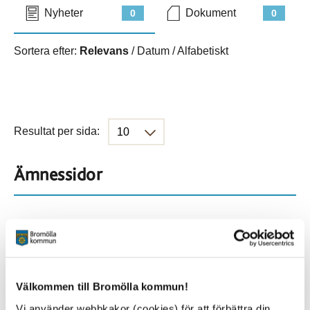
Nyheter
Dokument
0
0
Sortera efter:
Relevans
/
Datum
/
Alfabetiskt
Resultat per sida:
Ämnessidor
Hela webbplatsen
229
Platser
Välkommen till Bromölla kommun!
Vi använder webbkakor (cookies) för att förbättra din