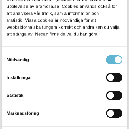
upplevelse av bromolla.se. Cookies används också för
Alla platser
229
att analysera vår trafik, samla information och
statistik. Vissa cookies är nödvändiga för att
webbsidorna ska fungera korrekt och andra kan du välja
att stänga av. Nedan finns de val du kan göra.
Samtyckesval
Nödvändig
Inställningar
KONTAKT
Statistik
Besöksadress
Kommunhuset, Storgatan 48
Postadress
Marknadsföring
Box 18, 295 21 Bromölla
E-post