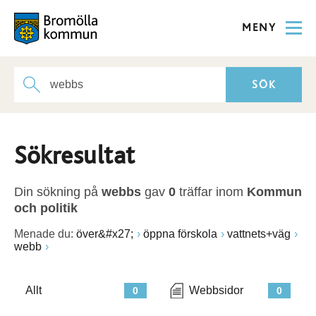
MENY
Sökresultat
Din sökning på
webbs
gav
0
träffar inom
Kommun
och politik
Menade du:
över&#x27;
öppna förskola
vattnets+väg
webb
Allt
Webbsidor
0
0