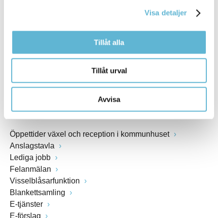
kommunstyrelsen@bromolla.se
Visa detaljer
Webbadress
www.bromolla.se
Tillåt alla
Växel: 0456-82 20 00
Fax: 0456-82 22 00
Tillåt urval
Org.nr: 212000-0894
Avvisa
SNABBVAL
Öppettider växel och reception i kommunhuset
Anslagstavla
Lediga jobb
Felanmälan
Visselblåsarfunktion
Blankettsamling
E-tjänster
E-förslag