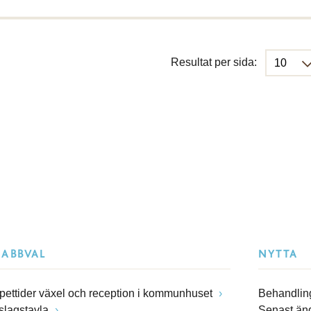
Resultat per sida:
NABBVAL
NYTTA
pettider växel och reception i kommunhuset
Behandling
slagstavla
Senast än