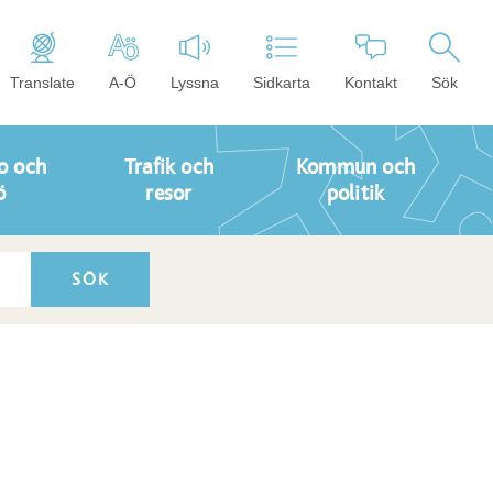
Translate
A-Ö
Lyssna
Sidkarta
Kontakt
Sök
o och
Trafik och
Kommun och
ö
resor
politik