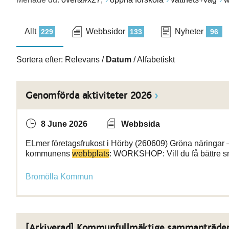
Allt
Webbsidor
Nyheter
229
133
96
Sortera efter:
Relevans
/
Datum
/
Alfabetiskt
Genomförda aktiviteter 2026
8 June 2026
Webbsida
ELmer företagsfrukost i Hörby (260609) Gröna näringar –
kommunens
webbplats
: WORKSHOP: Vill du få bättre sn
Bromölla Kommun
[Arkiverad] Kommunfullmäktige sammanträde