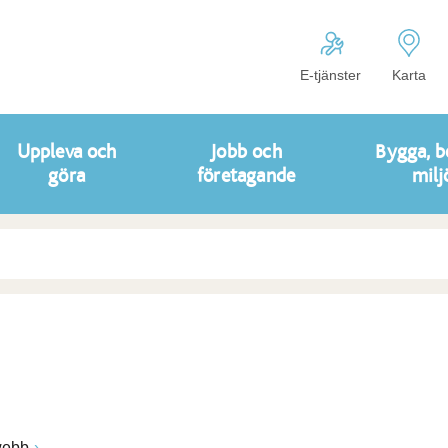
E-tjänster
Karta
Uppleva och
Jobb och
Bygga, b
göra
företagande
milj
ebb