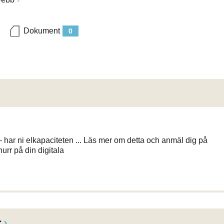
Dokument
0
 har ni elkapaciteten ... Läs mer om detta och anmäl dig på
urr på din digitala
r