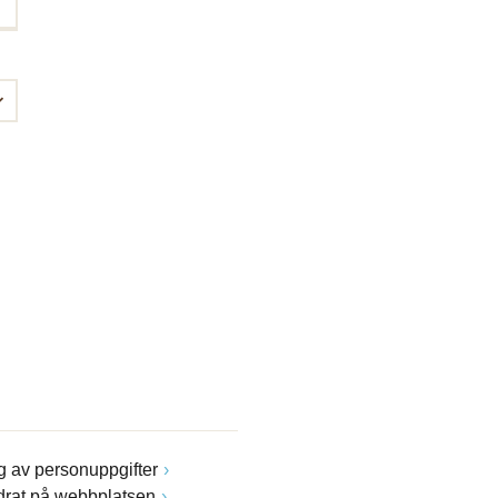
 av personuppgifter
drat på webbplatsen