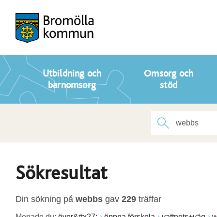
Utbildning och
Omsorg och
barnomsorg
stöd
Sökresultat
Din sökning på
webbs
gav
229
träffar
Menade du:
över&#x27;
öppna förskola
vattnets+väg
w