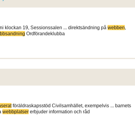
klockan 19, Sessionssalen ... direktsändning på
webben
,
bbsandning
Ordförandeklubba
serat
föräldraskapsstöd Civilsamhället, exempelvis ... barnets
ra
webbplatser
erbjuder information och råd