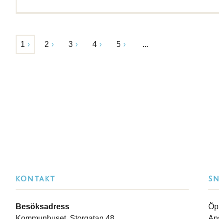
1
2
3
4
5
...
KONTAKT
S
Besöksadress
Öp
Kommunhuset, Storgatan 48
An