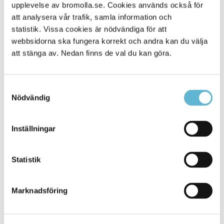
Alla platser
upplevelse av bromolla.se. Cookies används också för
229
att analysera vår trafik, samla information och
statistik. Vissa cookies är nödvändiga för att
webbsidorna ska fungera korrekt och andra kan du välja
att stänga av. Nedan finns de val du kan göra.
Samtyckesval
Nödvändig
Inställningar
KONTAKT
Statistik
Besöksadress
Kommunhuset, Storgatan 48
Postadress
Marknadsföring
Box 18, 295 21 Bromölla
E-post
kommunstyrelsen@bromolla.se