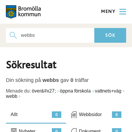
MENY
Sökresultat
Din sökning på
webbs
gav
0
träffar
Menade du:
över&#x27;
öppna förskola
vattnets+väg
webb
Allt
Webbsidor
0
0
Nyheter
Dokument
0
0