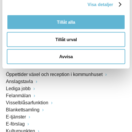
Visa detaljer
Webbadress
www.bromolla.se
Tillåt alla
Växel: 0456-82 20 00
Fax: 0456-82 22 00
Tillåt urval
Org.nr: 212000-0894
Avvisa
SNABBVAL
Öppettider växel och reception i kommunhuset
Anslagstavla
Lediga jobb
Felanmälan
Visselblåsarfunktion
Blankettsamling
E-tjänster
E-förslag
Kulturpunkten