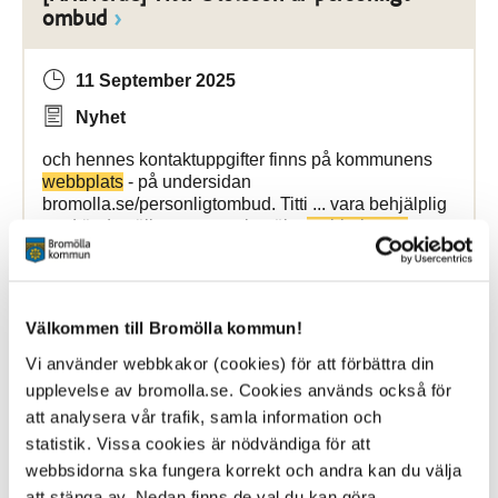
ombud
11 September 2025
Nyhet
och hennes kontaktuppgifter finns på kommunens
webbplats
- på undersidan
bromolla.se/personligtombud. Titti ... vara behjälplig
med är du välkommen att besöka
webbplatsen
: po-
skane.org carl.bruce@bromolla.se
Bromölla Kommun
Välkommen till Bromölla kommun!
Vi använder webbkakor (cookies) för att förbättra din
upplevelse av bromolla.se. Cookies används också för
[Arkiverad] Välkommen till Fixarna
att analysera vår trafik, samla information och
statistik. Vissa cookies är nödvändiga för att
2 April 2024
webbsidorna ska fungera korrekt och andra kan du välja
Nyhet
att stänga av. Nedan finns de val du kan göra.