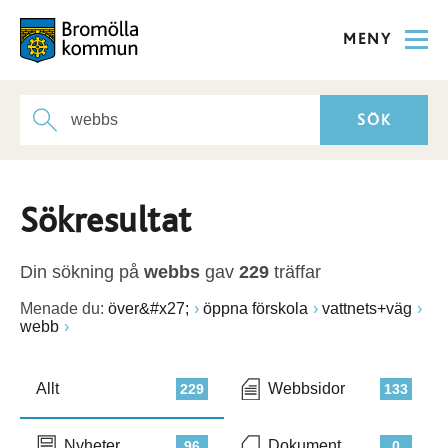
MENY
Sökresultat
Din sökning på
webbs
gav
229
träffar
Menade du:
över&#x27;
öppna förskola
vattnets+väg
webb
Allt
Webbsidor
229
133
Nyheter
Dokument
96
0