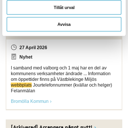
Bromölla Kommun
Tillåt urval
Avvisa
[Arkiverad] Ändrade öppettider vecka 18
27 April 2026
Nyhet
I samband med valborg och 1 maj har en del av
kommunens verksamheter ändrade ... Information
om öppettider finns på Västblekinge Miljös
webbplats
Jourtelefonnummer (kvällar och helger)
Felanmälan
Bromölla Kommun
[Arkiverad] Arrangera något nytt!